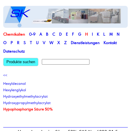
Chemikalien
0-9
A
B
C
D
E
F
G
H
I
K
L
M
N
O
P
R
S
T
U
V
W
X
Z
Dienstleistungen
Kontakt
Datenschutz
Produkte suchen
<<
Hexyldecanol
Hexylenglykol
Hydroxyethylmethylacrylat
Hydroxypropylmethylacrylat
Hypophosphorige Säure 50%