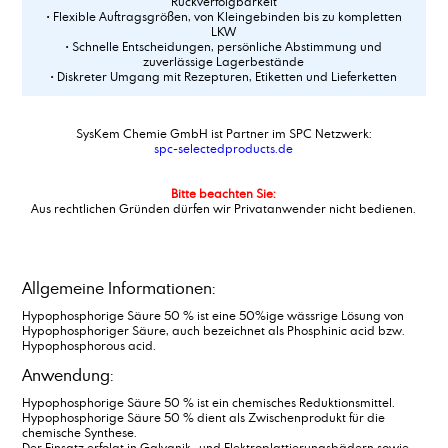
Rückverfolgbarkeit
• Flexible Auftragsgrößen, von Kleingebinden bis zu kompletten
LKW
• Schnelle Entscheidungen, persönliche Abstimmung und
zuverlässige Lagerbestände
• Diskreter Umgang mit Rezepturen, Etiketten und Lieferketten
SysKem Chemie GmbH ist Partner im SPC Netzwerk:
spc-selectedproducts.de
Bitte beachten Sie:
Aus rechtlichen Gründen dürfen wir Privatanwender nicht bedienen.
Allgemeine Informationen:
Hypophosphorige Säure 50 % ist eine 50%ige wässrige Lösung von
Hypophosphoriger Säure, auch bezeichnet als Phosphinic acid bzw.
Hypophosphorous acid.
Anwendung:
Hypophosphorige Säure 50 % ist ein chemisches Reduktionsmittel.
Hypophosphorige Säure 50 % dient als Zwischenprodukt für die
chemische Synthese.
Der Einsatz erfolgt in Galvanik- und Elektroplattierungsbädern sowie