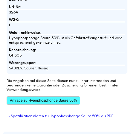
UN-Nr.:
3264
WGK:
1
Gefahrenhinweise:
Hypophosphorige Säure 50% ist als Gefahrstoff eingestuft und wird
entsprechend gekennzeichnet.
Kennzeichnung:
GHS05
Warengruppen:
SÄUREN, Säuren, flüssig
Die Angaben auf dieser Seite dienen nur zu Ihrer Information und
begründen keine Garantie oder Zusicherung für einen bestimmten
Verwendungszweck.
Anfrage zu Hypophosphorige Säure 50%
→ Spezifikationsdaten zu Hypophosphorige Säure 50% als PDF