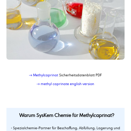
Mischung von Estern / Glykolen
Mischung von Estern mit Kohlenwasserstoffen
Mischung von öligen Produkten
Mischung von Tensiden und Lösemitteln
Monoethanolamin 99 % LFG 85 %
Monoethanolamin 99,5%
Monoethylenglykol
Monoisopropanolamin
Monophenylglykol, rein
Musterlogistik
Musterversand
Musterziehung
→ Methylcaprinat
Sicherheitsdatenblatt PDF
Myristinsäure
→ methyl caprinate english version
Myristylalkohol
Warum SysKem Chemie für Methylcaprinat?
• Spezialchemie-Partner für Beschaffung, Abfüllung, Lagerung und