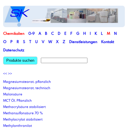
Chemikalien
0-9
A
B
C
D
E
F
G
H
I
K
L
M
N
O
P
R
S
T
U
V
W
X
Z
Dienstleistungen
Kontakt
Datenschutz
Produkte suchen
<<
>>
Magnesiumstearat, pflanzlich
Magnesiumstearat, technisch
Malonsäure
MCT Öl, Pflanzlich
Methacrylsäure stabilisiert
Methansulfonsäure 70 %
Methylacrylat stabilisiert
Methylanthranilat