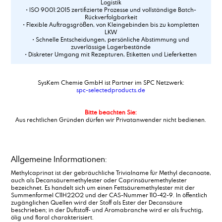
Logistik
• ISO 9001:2015 zertifizierte Prozesse und vollständige Batch-
Rückverfolgbarkeit
• Flexible Auftragsgrößen, von Kleingebinden bis zu kompletten
LKW
• Schnelle Entscheidungen, persönliche Abstimmung und
zuverlässige Lagerbestände
• Diskreter Umgang mit Rezepturen, Etiketten und Lieferketten
SysKem Chemie GmbH ist Partner im SPC Netzwerk:
spc-selectedproducts.de
Bitte beachten Sie:
Aus rechtlichen Gründen dürfen wir Privatanwender nicht bedienen.
Allgemeine Informationen:
Methylcaprinat ist der gebräuchliche Trivialname für Methyl decanoate,
auch als Decansäuremethylester oder Caprinsäuremethylester
bezeichnet. Es handelt sich um einen Fettsäuremethylester mit der
Summenformel C11H22O2 und der CAS-Nummer 110-42-9. In öffentlich
zugänglichen Quellen wird der Stoff als Ester der Decansäure
beschrieben; in der Duftstoff- und Aromabranche wird er als fruchtig,
ölig und floral charakterisiert.