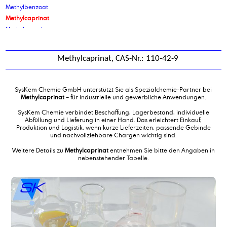
Methylbenzoat
Methylcaprinat
Methylcaprylat
Methylcocoat
Methyldiethanolamin, Endverbleibserklärungspflichtig
Methylcaprinat, CAS-Nr.: 110-42-9
Methyllaurat
Methylmethacrylat monomer
Methylnonylketon
SysKem Chemie GmbH unterstützt Sie als Spezialchemie-Partner bei
Methyloleat
Methylcaprinat
– für industrielle und gewerbliche Anwendungen.
Methylpalmitat
SysKem Chemie verbindet Beschaffung, Lagerbestand, individuelle
Methylsalicylat
Abfüllung und Lieferung in einer Hand. Das erleichtert Einkauf,
Produktion und Logistik, wenn kurze Lieferzeiten, passende Gebinde
Methylsojat
und nachvollziehbare Chargen wichtig sind.
Milchsäure 80%
Weitere Details zu
Methylcaprinat
entnehmen Sie bitte den Angaben in
Mischung aus Glykolen mit Additiven
nebenstehender Tabelle.
Mischung aus Tensiden
Mischung von alkalischen Produkten
Mischung von Alkoholen mit Emulgatoren
Mischung von Alkoholen mit Emulgatoren
Mischung von aminhaltigen Produkten
Mischung von Carbonsäuren mit Glykolen