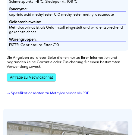
Schmelzpunkt : -11 °C, Siedepunkt : 108 °C
Synonyme:
caprinic acid methyl ester C10 methyl ester methyl decanoate
Gefahrenhinweise:
Methylcaprinat ist als Gefahrstoff eingestuft und wird entsprechend
gekennzeichnet.
Warengruppen:
ESTER, Caprinsäure-Ester C10
Die Angaben auf dieser Seite dienen nur zu Ihrer Information und
begründen keine Garantie oder Zusicherung für einen bestimmten
Verwendungszweck.
Anfrage zu Methylcaprinat
→ Spezifikationsdaten zu Methylcaprinat als PDF