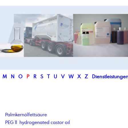
M
N
O
P
R
S
T
U
V
W
X
Z
Dienstleistunge
Palmkernölfettsäure
PEG 11 hydrogenated castor oil