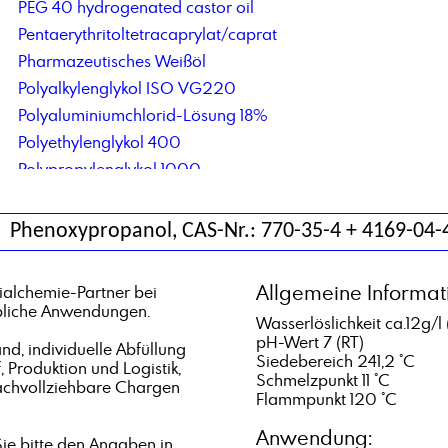
PEG 40 hydrogenated castor oil
Pentaerythritoltetracaprylat/caprat
Pharmazeutisches Weißöl
Polyalkylenglykol ISO VG220
Polyaluminiumchlorid-Lösung 18%
Polyethylenglykol 400
Polypropylenglykol 1000
Polysorbat 60
Propylencarbonat
Phenoxypropanol, CAS-Nr.: 770-35-4 + 4169-04-
Allgemeine Informat
alchemie-Partner bei
rbliche Anwendungen.
Wasserlöslichkeit ca.12g/l 
pH-Wert 7 (RT)
d, individuelle Abfüllung
Siedebereich 241,2 °C
, Produktion und Logistik,
Schmelzpunkt 11 °C
achvollziehbare Chargen
Flammpunkt 120 °C
Anwendung:
e bitte den Angaben in