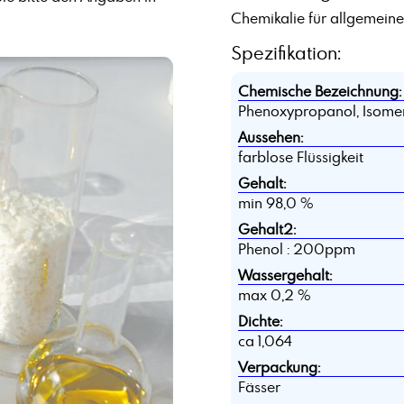
Chemikalie für allgemein
Spezifikation:
Chemische Bezeichnung:
Phenoxypropanol, Isome
Aussehen:
farblose Flüssigkeit
Gehalt:
min 98,0 %
Gehalt2:
Phenol : 200ppm
Wassergehalt:
max 0,2 %
Dichte:
ca 1,064
Verpackung:
Fässer