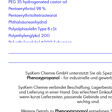
PEG 35 hydrogenated castor oil
Pentaerythritol 98 %
Pentaerythritoltetrastearat
Phthalsäureanhydrid
Polyalphaolefin Type 8 cSt
Polyethylenglykol 200
Polyethylenglykol 6000 Schuppen
Polysorbat 20
Private Label Schmierstoff-Produktion und Logistik
Pulver-Flüssigkeits-Blend-Service
SysKem Chemie GmbH unterstützt Sie als Spezi
Phenoxypropanol
– für industrielle und gewe
SysKem Chemie verbindet Beschaffung, Lagerbestan
und Lieferung in einer Hand. Das erleichtert Einkauf
wenn kurze Lieferzeiten, passende Gebinde und n
wichtig sind.
Weitere Details zu
Phenoxypropanol
entnehmen Si