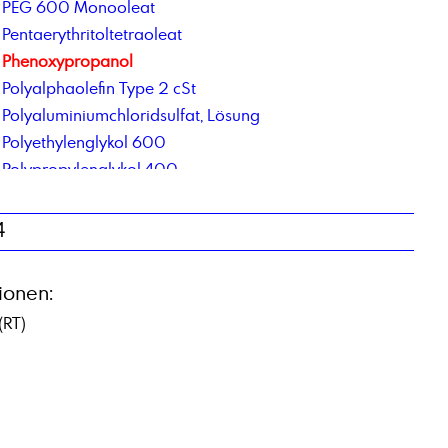
PEG 600 Monooleat
Pentaerythritoltetraoleat
Phenoxypropanol
Polyalphaolefin Type 2 cSt
Polyaluminiumchloridsulfat, Lösung
Polyethylenglykol 600
Polypropylenglykol 400
Polysorbat 80
Propylenglykol min 99,5%
4
ionen:
(RT)