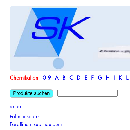
Chemikalien
0-9
A
B
C
D
E
F
G
H
I
K
L
Produkte suchen
<<
>>
Palmitinsäure
Paraffinum sub Liquidum