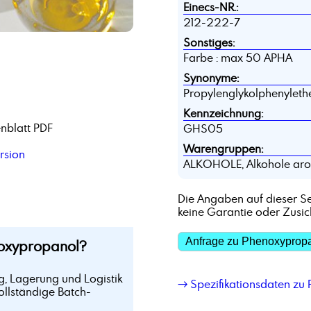
Einecs-NR.:
212-222-7
Sonstiges:
Farbe : max 50 APHA
Synonyme:
Propylenglykolphenyleth
Kennzeichnung:
nblatt PDF
GHS05
Warengruppen:
rsion
ALKOHOLE, Alkohole aro
Die Angaben auf dieser Se
keine Garantie oder Zusi
Anfrage zu Phenoxyprop
oxypropanol?
g, Lagerung und Logistik
→ Spezifikationsdaten zu
ollständige Batch-