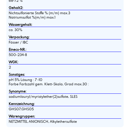
68-72 %
Gehalt2:
Nichtsulfonierte Stoffe % (m/m) max.3
Natriumsulfat %(m/m) max.1
Wassergehalt:
ca. 30%
Verpackung:
Fässer / IBC
Einecs-NR.:
500-234-8
WGK:
2
Sonstiges:
pH 5% Lösung : 7 -10
Farbe Farbzahl gem. Klett-Skala, Grad max.30 :
Synonyme:
sodiumlauryl/myristylether(2)sulfate, SLES
Kennzeichnung:
GHS07,GHS05
Warengruppen:
NETZMITTEL ANIONISCH, Alkylethersulfate