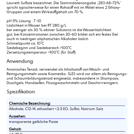
Laureth Sulfate bezeichnet. Die Stammdatenangabe „2EO 68–72%“
spricht typischerweise für einen Rohstoff mit im Mittel etwa 2 Ethoxy-
Gruppen und einem Wirkstoffgehalt um 70 %.
pH 5% Lösung : 7 -10
Löslichkeit in Wasser bei RT 280 g/L
bei weniger als 30 % aktiver Substanz ist die Wasserlöslichkeit
gut, bei Konzentrationen zwischen 30-60 bildet sich ein festes Gel
auch in niedrigen aliphatischen Alkoholen löslich.
Schmelzpunkt ca. 10°C
Siedebeginn und Siedebereich >100°C
Zersetzungstemperatur >100°C (für Stoff)
Anwendung:
Anionisches Tensid, verwendet als Inhaltsstoff von Wasch- und
Reinigungsmitteln sowie Kosmetika. SLES wird vor allem als Reinigungs-
und Schaumbildungstensid eingesetzt, insbesondere in Shampoos,
Duschgels, Handseifen, Flüssigwaschmitteln und Geschirrreinigern.
Spezifikation:
Chemische Bezeichnung:
Alkohole, C12-14, ethoxiliert <2,5 EO, Sulfat, Natrium Salz
Aussehen:
transparente gelbliche Paste
Gehalt: