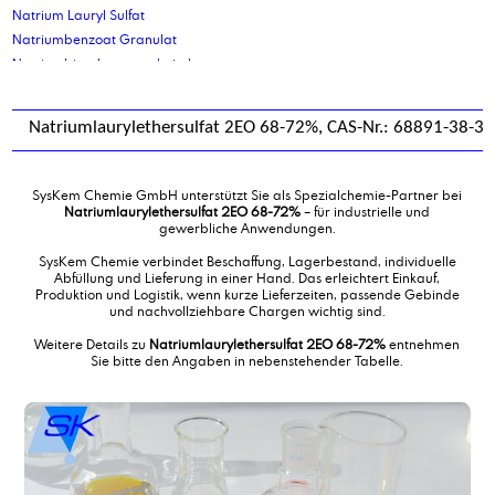
Natrium Lauryl Sulfat
Natriumbenzoat Granulat
Natriumbicarbonat technisch
Natriumcarbonat, Soda leicht
Natriumcarbonat, Soda schwer
Natriumlaurylethersulfat 2EO 68-72%, CAS-Nr.: 68891-38-3
Natriumcumolsulfonat 96 %
Natriumdocusat 70%
Natriumgluconat
SysKem Chemie GmbH unterstützt Sie als Spezialchemie-Partner bei
Natriumgluconat-Lösung 35 %
Natriumlaurylethersulfat 2EO 68-72%
– für industrielle und
gewerbliche Anwendungen.
Natriumlaurylethersulfat 2EO 68-72%
Natriumlaurylethersulfat 70 %
SysKem Chemie verbindet Beschaffung, Lagerbestand, individuelle
Abfüllung und Lieferung in einer Hand. Das erleichtert Einkauf,
Natriummolybdat Dihydrat
Produktion und Logistik, wenn kurze Lieferzeiten, passende Gebinde
Natronwasserglas 37/40 BE
und nachvollziehbare Chargen wichtig sind.
Neodecansäure
Weitere Details zu
Natriumlaurylethersulfat 2EO 68-72%
entnehmen
Neopentylglykol
Sie bitte den Angaben in nebenstehender Tabelle.
Nichtionisches, schaumarmes Tensid DF12
Nitrobenzolsulfonsäure, Na-Salz, Granulat