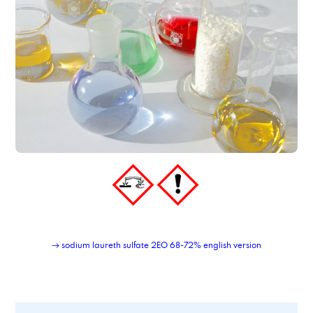
→ sodium laureth sulfate 2EO 68-72% english version