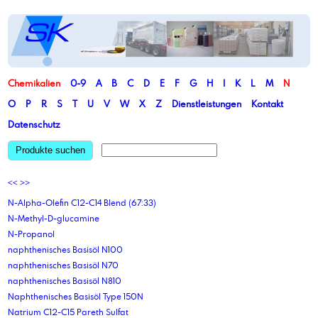
Chemikalien
0-9
A
B
C
D
E
F
G
H
I
K
L
M
N
O
P
R
S
T
U
V
W
X
Z
Dienstleistungen
Kontakt
Datenschutz
Produkte suchen
<<
>>
N-Alpha-Olefin C12-C14 Blend (67:33)
N-Methyl-D-glucamine
N-Propanol
naphthenisches Basisöl N100
naphthenisches Basisöl N70
naphthenisches Basisöl N810
Naphthenisches Basisöl Type 150N
Natrium C12-C15 Pareth Sulfat