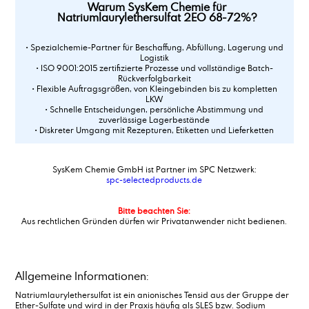
Warum SysKem Chemie für
Natriumlaurylethersulfat 2EO 68-72%?
• Spezialchemie-Partner für Beschaffung, Abfüllung, Lagerung und
Logistik
• ISO 9001:2015 zertifizierte Prozesse und vollständige Batch-
Rückverfolgbarkeit
• Flexible Auftragsgrößen, von Kleingebinden bis zu kompletten
LKW
• Schnelle Entscheidungen, persönliche Abstimmung und
zuverlässige Lagerbestände
• Diskreter Umgang mit Rezepturen, Etiketten und Lieferketten
SysKem Chemie GmbH ist Partner im SPC Netzwerk:
spc-selectedproducts.de
Bitte beachten Sie:
Aus rechtlichen Gründen dürfen wir Privatanwender nicht bedienen.
Allgemeine Informationen:
Natriumlaurylethersulfat ist ein anionisches Tensid aus der Gruppe der
Ether-Sulfate und wird in der Praxis häufig als SLES bzw. Sodium