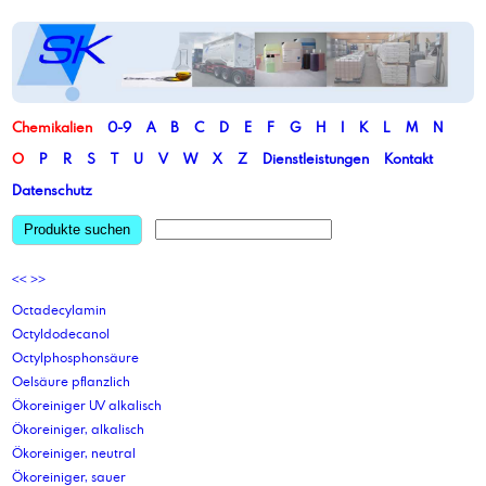
Chemikalien
0-9
A
B
C
D
E
F
G
H
I
K
L
M
N
O
P
R
S
T
U
V
W
X
Z
Dienstleistungen
Kontakt
Datenschutz
Produkte suchen
<<
>>
Octadecylamin
Octyldodecanol
Octylphosphonsäure
Oelsäure pflanzlich
Ökoreiniger UV alkalisch
Ökoreiniger, alkalisch
Ökoreiniger, neutral
Ökoreiniger, sauer