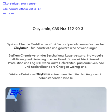
Ökoreiniger, stark sauer
Oleinamid, ethoxiliert 3 EO
Oleyl Oleat
Oleylalkohol 60-65
Oleylalkohol 90-95
Oleylamin, CAS-Nr.: 112-90-3
Oleylamin
Oleylcetylalkohol 90-95
Oleylcetylalkohol-2-polyglycolether
SysKem Chemie GmbH unterstützt Sie als Spezialchemie-Partner bei
Oleylcetylalkohol-5-polyglycolether
Oleylamin
– für industrielle und gewerbliche Anwendungen.
Ölsäure
SysKem Chemie verbindet Beschaffung, Lagerbestand, individuelle
Abfüllung und Lieferung in einer Hand. Das erleichtert Einkauf,
Produktion und Logistik, wenn kurze Lieferzeiten, passende Gebinde
und nachvollziehbare Chargen wichtig sind.
Weitere Details zu
Oleylamin
entnehmen Sie bitte den Angaben in
nebenstehender Tabelle.