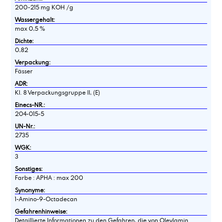
200-215 mg KOH /g
Wassergehalt:
max 0,5 %
Dichte:
0,82
Verpackung:
Fässer
ADR:
Kl. 8 Verpackungsgruppe II, (E)
Einecs-NR.:
204-015-5
UN-Nr.:
2735
WGK:
3
Sonstiges:
Farbe : APHA : max 200
Synonyme:
1-Amino-9-Octadecan
Gefahrenhinweise:
Detaillierte Informationen zu den Gefahren, die von Oleylamin