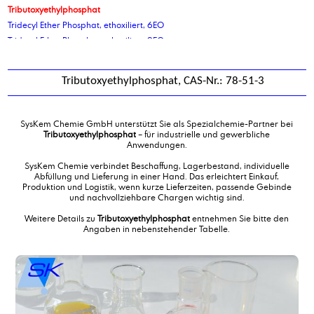
Tributoxyethylphosphat
Tridecyl Ether Phosphat, ethoxiliert, 6EO
Tridecyl Ether Phosphat, ethoxiliert, 9EO
Triethanolamin 99% LFG 85, Endverbleibserklärungspflichtig
Triethanolamin 99% rein, Endverbleibserklärungspflichtig
Tributoxyethylphosphat, CAS-Nr.: 78-51-3
Triethylcitrat
Triethylenglykol
Triethylentetramin TETA
SysKem Chemie GmbH unterstützt Sie als Spezialchemie-Partner bei
Triethylphosphat
Tributoxyethylphosphat
– für industrielle und gewerbliche
Anwendungen.
Triisobutylphosphat
Triisooctylphosphat
SysKem Chemie verbindet Beschaffung, Lagerbestand, individuelle
Abfüllung und Lieferung in einer Hand. Das erleichtert Einkauf,
Trimerfettsäure
Produktion und Logistik, wenn kurze Lieferzeiten, passende Gebinde
Trimerfettsäure-Pflanzlich
und nachvollziehbare Chargen wichtig sind.
Trimethylolpropantricaprylat
Weitere Details zu
Tributoxyethylphosphat
entnehmen Sie bitte den
Trimethylolpropantricaprylat/caprat
Angaben in nebenstehender Tabelle.
Trimethylolpropantrioleat Lubricant Grade
Trimethylolpropantrioleat TMP Ester
Trinatriumcitrat Dihydrat
Trioctylphosphat
Tripropylenglykolmonomethylether, TPM