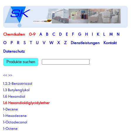
Chemikalien
0-9
A
B
C
D
E
F
G
H
I
K
L
M
N
O
P
R
S
T
U
V
W
X
Z
Dienstleistungen
Kontakt
Datenschutz
Produkte suchen
<<
>>
1,2,3-Benzotriazol
1,3 Butylenglykol
1,6 Hexandiol
1,6 Hexandioldiglycidylether
1-Decene
1-Hexadecene
1-Octadecanol
1-Octene