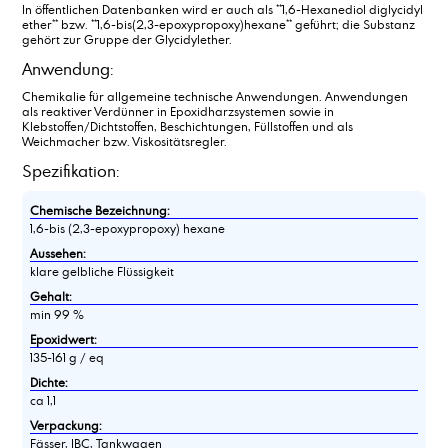
In öffentlichen Datenbanken wird er auch als **1,6-Hexanediol diglycidyl
ether** bzw. **1,6-bis(2,3-epoxypropoxy)hexane** geführt; die Substanz
gehört zur Gruppe der Glycidylether.
Anwendung:
Chemikalie für allgemeine technische Anwendungen. Anwendungen
als reaktiver Verdünner in Epoxidharzsystemen sowie in
Klebstoffen/Dichtstoffen, Beschichtungen, Füllstoffen und als
Weichmacher bzw. Viskositätsregler.
Spezifikation:
Chemische Bezeichnung:
1,6-bis (2,3-epoxypropoxy) hexane
Aussehen:
klare gelbliche Flüssigkeit
Gehalt:
min 99 %
Epoxidwert:
135-161 g / eq
Dichte:
ca 1,1
Verpackung:
Fässer, IBC, Tankwagen