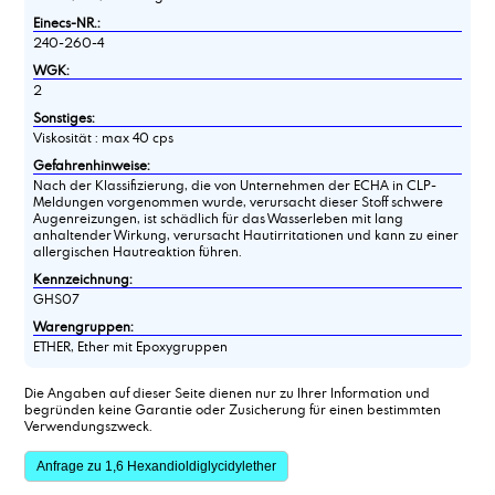
Einecs-NR.:
240-260-4
WGK:
2
Sonstiges:
Viskosität : max 40 cps
Gefahrenhinweise:
Nach der Klassifizierung, die von Unternehmen der ECHA in CLP-
Meldungen vorgenommen wurde, verursacht dieser Stoff schwere
Augenreizungen, ist schädlich für das Wasserleben mit lang
anhaltender Wirkung, verursacht Hautirritationen und kann zu einer
allergischen Hautreaktion führen.
Kennzeichnung:
GHS07
Warengruppen:
ETHER, Ether mit Epoxygruppen
Die Angaben auf dieser Seite dienen nur zu Ihrer Information und
begründen keine Garantie oder Zusicherung für einen bestimmten
Verwendungszweck.
Anfrage zu 1,6 Hexandioldiglycidylether