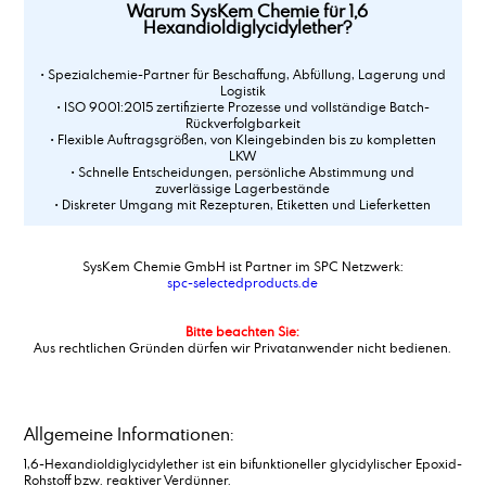
Warum SysKem Chemie für 1,6
Hexandioldiglycidylether?
• Spezialchemie-Partner für Beschaffung, Abfüllung, Lagerung und
Logistik
• ISO 9001:2015 zertifizierte Prozesse und vollständige Batch-
Rückverfolgbarkeit
• Flexible Auftragsgrößen, von Kleingebinden bis zu kompletten
LKW
• Schnelle Entscheidungen, persönliche Abstimmung und
zuverlässige Lagerbestände
• Diskreter Umgang mit Rezepturen, Etiketten und Lieferketten
SysKem Chemie GmbH ist Partner im SPC Netzwerk:
spc-selectedproducts.de
Bitte beachten Sie:
Aus rechtlichen Gründen dürfen wir Privatanwender nicht bedienen.
Allgemeine Informationen:
1,6-Hexandioldiglycidylether ist ein bifunktioneller glycidylischer Epoxid-
Rohstoff bzw. reaktiver Verdünner.