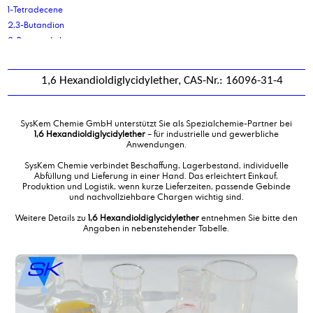
1-Tetradecene
2,3-Butandion
2-Butoxyethylacetat
2-Ethyl-Hexyl-Phosphorsäure
2-Ethylhexanol
1,6 Hexandioldiglycidylether, CAS-Nr.: 16096-31-4
2-ethylhexanol phosphatester, ethoxiliert, Natriumsalz
2-Ethylhexanolpolyglykolether 3 EO
2-Ethylhexansäure
SysKem Chemie GmbH unterstützt Sie als Spezialchemie-Partner bei
2-Ethylhexyl Phosphat, ethoxiliert 3 EO
1,6 Hexandioldiglycidylether
– für industrielle und gewerbliche
Anwendungen.
2-Ethylhexylacrylat
2-Ethylhexylcocoat
SysKem Chemie verbindet Beschaffung, Lagerbestand, individuelle
Abfüllung und Lieferung in einer Hand. Das erleichtert Einkauf,
2-Ethylhexylcocoat, destilliert
Produktion und Logistik, wenn kurze Lieferzeiten, passende Gebinde
2-Ethylhexyllaurat, Pflanzlich
und nachvollziehbare Chargen wichtig sind.
2-Ethylhexyloleat, Pflanzlich
Weitere Details zu
1,6 Hexandioldiglycidylether
entnehmen Sie bitte den
2-Ethylhexylpalmitat, Pflanzlich
Angaben in nebenstehender Tabelle.
2-Hydroxy-Phosphonoessigsäure
2-Mercaptobenzothiazol Natrium-Salz 50 %
3-mercapto-1,2,4-triazol
9-decensäure, Methylester