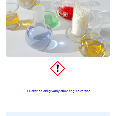
→ Hexanedioldiglydidylether english version