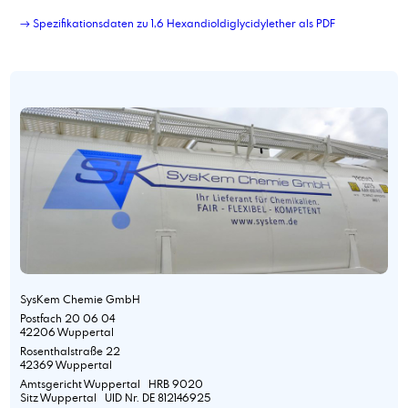
→ Spezifikationsdaten zu 1,6 Hexandioldiglycidylether als PDF
SysKem Chemie GmbH
Postfach 20 06 04
42206 Wuppertal
Rosenthalstraße 22
42369 Wuppertal
Amtsgericht Wuppertal HRB 9020
Sitz Wuppertal UID Nr. DE 812146925