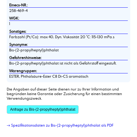
Einecs-NR.:
258-469-4
WGK:
1
Sonstiges:
Farbzahl (Pt/Co): max 40, Dyn. Viskosität 20 °C: 115-130 mPa.s
Synonyme:
Bis-(2-propylheptyl)phthalat
Gefahrenhinweise:
Bis-(2-propylheptyl)phthalat ist nicht als Gefahrstoff eingestuft.
Warengruppen:
ESTER, Phthalsäure-Ester C8 Di-CS aromatisch
Die Angaben auf dieser Seite dienen nur zu Ihrer Information und
begründen keine Garantie oder Zusicherung für einen bestimmten
Verwendungszweck.
Anfrage zu Bis-(2-propylheptyl)phthalat
→ Spezifikationsdaten zu Bis-(2-propylheptyl)phthalat als PDF