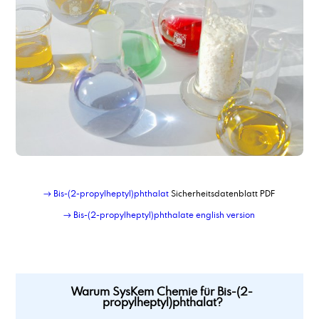
→ Bis-(2-propylheptyl)phthalat
Sicherheitsdatenblatt PDF
→ Bis-(2-propylheptyl)phthalate english version
Warum SysKem Chemie für Bis-(2-
propylheptyl)phthalat?