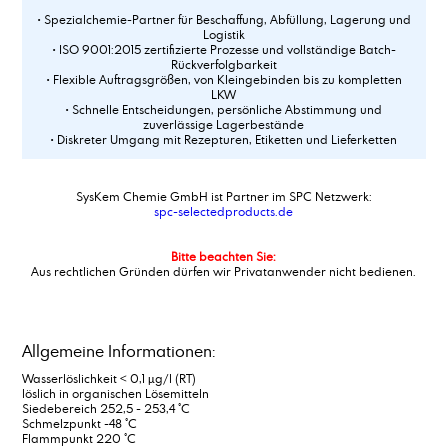
• Spezialchemie-Partner für Beschaffung, Abfüllung, Lagerung und
Logistik
• ISO 9001:2015 zertifizierte Prozesse und vollständige Batch-
Rückverfolgbarkeit
• Flexible Auftragsgrößen, von Kleingebinden bis zu kompletten
LKW
• Schnelle Entscheidungen, persönliche Abstimmung und
zuverlässige Lagerbestände
• Diskreter Umgang mit Rezepturen, Etiketten und Lieferketten
SysKem Chemie GmbH ist Partner im SPC Netzwerk:
spc-selectedproducts.de
Bitte beachten Sie:
Aus rechtlichen Gründen dürfen wir Privatanwender nicht bedienen.
Allgemeine Informationen:
Wasserlöslichkeit < 0,1 μg/l (RT)
löslich in organischen Lösemitteln
Siedebereich 252,5 - 253,4 °C
Schmelzpunkt -48 °C
Flammpunkt 220 °C