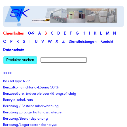
Chemikalien
0-9
A
B
C
D
E
F
G
H
I
K
L
M
N
O
P
R
S
T
U
V
W
X
Z
Dienstleistungen
Kontakt
Datenschutz
Produkte suchen
<<
>>
Basisöl Type N 85
Benzalkoniumchlorid-Lösung 50 %
Benzoesäure, Endverbleibserklärungspflichtig
Benzylalkohol, rein
Beratung / Bestandsüberwachung
Beratung zu Lagerhaltungsstrategien
Beratung/Bestandsplanung
Beratung/Lagerbestandsanalyse