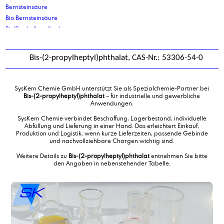
Bernsteinsäure
Bio Bernsteinsäure
Bis(2-ethylhexyl) sebacat
Bis-(2-propylheptyl)phthalat
Bisphenol A
Bis-(2-propylheptyl)phthalat, CAS-Nr.: 53306-54-0
BS 150 L
BS L
Butylacrylat
SysKem Chemie GmbH unterstützt Sie als Spezialchemie-Partner bei
Butyldiglykol
Bis-(2-propylheptyl)phthalat
– für industrielle und gewerbliche
Anwendungen.
Butyldiglykolacetat
Butyloleat
SysKem Chemie verbindet Beschaffung, Lagerbestand, individuelle
Abfüllung und Lieferung in einer Hand. Das erleichtert Einkauf,
Butylstearat
Produktion und Logistik, wenn kurze Lieferzeiten, passende Gebinde
Butyltriglykol
und nachvollziehbare Chargen wichtig sind.
Weitere Details zu
Bis-(2-propylheptyl)phthalat
entnehmen Sie bitte
den Angaben in nebenstehender Tabelle.