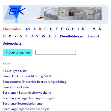
Chemikalien
0-9
A
B
C
D
E
F
G
H
I
K
L
M
N
O
P
R
S
T
U
V
W
X
Z
Dienstleistungen
Kontakt
Datenschutz
Produkte suchen
<<
>>
Basisöl Type N 85
Benzalkoniumchlorid-Lösung 50 %
Benzoesäure, Endverbleibserklärungspflichtig
Benzylalkohol, rein
Beratung / Bestandsüberwachung
Beratung zu Lagerhaltungsstrategien
Beratung/Bestandsplanung
Beratung/Lagerbestandsanalyse