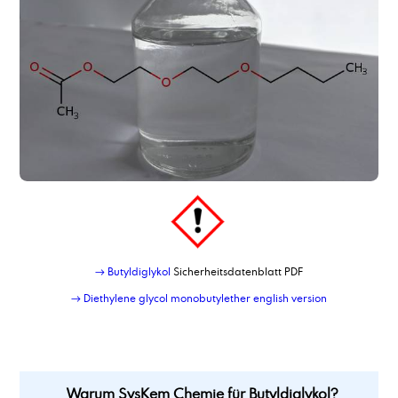
→ Butyldiglykol
Sicherheitsdatenblatt PDF
→ Diethylene glycol monobutylether english version
Warum SysKem Chemie für Butyldiglykol?