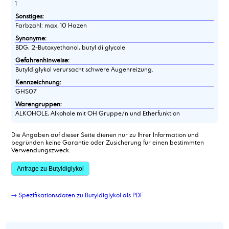
1
Sonstiges:
Farbzahl: max. 10 Hazen
Synonyme:
BDG, 2-Butoxyethanol, butyl di glycole
Gefahrenhinweise:
Butyldiglykol verursacht schwere Augenreizung.
Kennzeichnung:
GHS07
Warengruppen:
ALKOHOLE, Alkohole mit OH Gruppe/n und Etherfunktion
Die Angaben auf dieser Seite dienen nur zu Ihrer Information und
begründen keine Garantie oder Zusicherung für einen bestimmten
Verwendungszweck.
Anfrage zu Butyldiglykol
→ Spezifikationsdaten zu Butyldiglykol als PDF