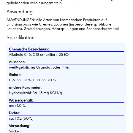
gelbildenden Verdickungsmitteln.
Anwendung:
ANWENDUNGEN: Alle Arten von kosmetischen Produkten auf
Emulsionsbasis wie Cremes, Lotionen (insbesondere sprühbare
Lotionen), Grundierungen, Haarspülungen und Sonnenschutzmittel.
Spezifikation:
Chemische Bezeichnung:
Alkohole C 16/C 18 ethoxiliert, 25 EO
Aussehen:
weiß-gelbliches Granulat oder Pillen
Gehalt:
C16: ca. 30 %, C 18: ca. 70 %
andere Parameter:
Hydroxylzahl: 36-45 mg KOH/g
Wassergehalt:
max 1,0 %
Dichte:
ca. 1,02 (60°C)
Verpackung:
Säcke