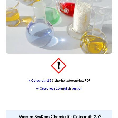
Corrosionsinhibitor TACT 85
→ Ceteareth 25
Sicherheitsdatenblatt PDF
→ Ceteareth 25 english version
Warum SysKem Chemie für Ceteareth 25?