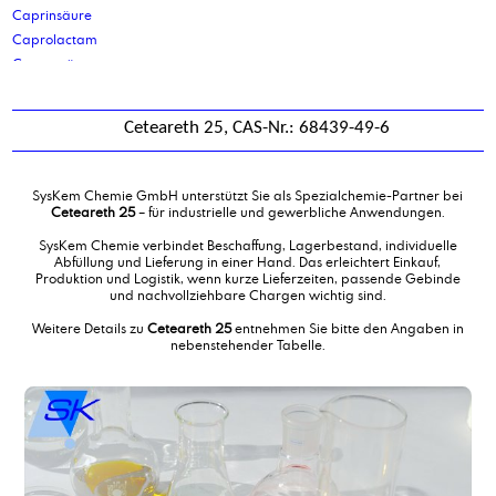
Caprinsäure
Caprolactam
Capronsäure
Capryl-/Caprinsäuregemisch 60/40
Capryl-capric-triglycerid
Ceteareth 25, CAS-Nr.: 68439-49-6
Caprylsäure
Ceteareth 25
Cetoleth-2
SysKem Chemie GmbH unterstützt Sie als Spezialchemie-Partner bei
Cetostearylalkohol
Ceteareth 25
– für industrielle und gewerbliche Anwendungen.
Cetyl/ Stearylalkohol 30/70
SysKem Chemie verbindet Beschaffung, Lagerbestand, individuelle
Cetylalkohol
Abfüllung und Lieferung in einer Hand. Das erleichtert Einkauf,
Produktion und Logistik, wenn kurze Lieferzeiten, passende Gebinde
Cetylpalmitat
und nachvollziehbare Chargen wichtig sind.
Cocamidmonoethanolamin
Weitere Details zu
Ceteareth 25
entnehmen Sie bitte den Angaben in
Cocamidopropylbetain
nebenstehender Tabelle.
Corrosion Inhibitor DC11
Corrosion Inhibitor DCS46
Corrosion Inhibitor PM
Corrosion Inhibitor PM 2
Corrosionsinhibitor TACT 50
Corrosionsinhibitor TACT 50 LV