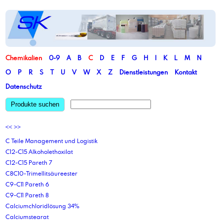
Chemikalien
0-9
A
B
C
D
E
F
G
H
I
K
L
M
N
O
P
R
S
T
U
V
W
X
Z
Dienstleistungen
Kontakt
Datenschutz
Produkte suchen
<<
>>
C Teile Management und Logistik
C12-C15 Alkoholethoxilat
C12-C15 Pareth 7
C8C10-Trimellitsäureester
C9-C11 Pareth 6
C9-C11 Pareth 8
Calciumchloridlösung 34%
Calciumstearat