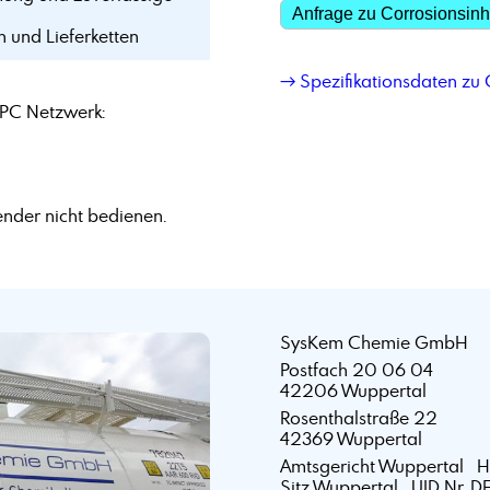
Anfrage zu Corrosionsinh
n und Lieferketten
→ Spezifikationsdaten zu 
PC Netzwerk:
nder nicht bedienen.
SysKem Chemie GmbH
Postfach 20 06 04
42206 Wuppertal
Rosenthalstraße 22
42369 Wuppertal
Amtsgericht Wuppertal 
Sitz Wuppertal UID Nr. D