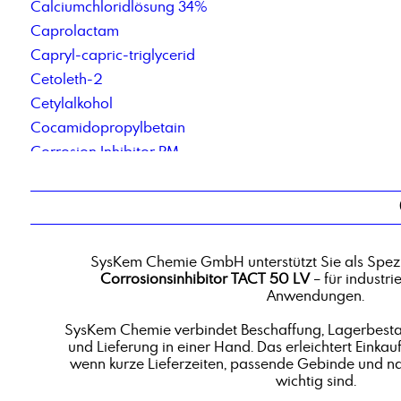
Calciumchloridlösung 34%
Caprolactam
Capryl-capric-triglycerid
Cetoleth-2
Cetylalkohol
Cocamidopropylbetain
Corrosion Inhibitor PM
Corrosionsinhibitor TACT 50 LV
SysKem Chemie GmbH unterstützt Sie als Spezi
Corrosionsinhibitor TACT 50 LV
– für industri
Anwendungen.
SysKem Chemie verbindet Beschaffung, Lagerbestan
und Lieferung in einer Hand. Das erleichtert Einkauf
wenn kurze Lieferzeiten, passende Gebinde und n
wichtig sind.