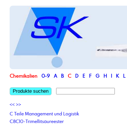
Chemikalien
0-9
A
B
C
D
E
F
G
H
I
K
L
Produkte suchen
<<
>>
C Teile Management und Logistik
C8C10-Trimellitsäureester