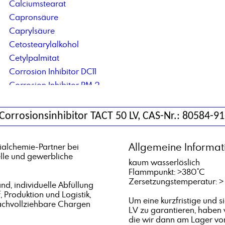
Calciumstearat
Capronsäure
Caprylsäure
Cetostearylalkohol
Cetylpalmitat
Corrosion Inhibitor DC11
Corrosion Inhibitor PM 2
Corrosionsinhibitor TACT 85
Corrosionsinhibitor TACT 50 LV, CAS-Nr.: 80584-91
Allgemeine Informat
alchemie-Partner bei
elle und gewerbliche
kaum wasserlöslich
Flammpunkt: >380°C
Zersetzungstemperatur: 
d, individuelle Abfüllung
, Produktion und Logistik,
Um eine kurzfristige und s
achvollziehbare Chargen
LV zu garantieren, haben
die wir dann am Lager vor