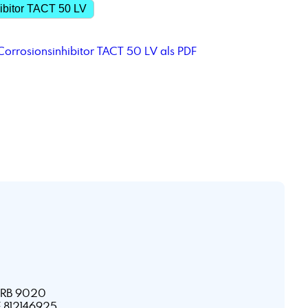
ibitor TACT 50 LV
Corrosionsinhibitor TACT 50 LV als PDF
HRB 9020
E 812146925