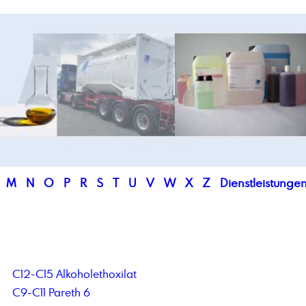
M
N
O
P
R
S
T
U
V
W
X
Z
Dienstleistunge
C12-C15 Alkoholethoxilat
C9-C11 Pareth 6