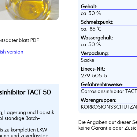
Gehalt:
ca. 50 %
Schmelzpunkt:
ca. 186 °C
Wassergehalt:
itsdatenblatt PDF
ca. 50 %
sh version
Verpackung:
Säcke
Einecs-NR.:
279-505-5
Gefahrenhinweise:
inhibitor TACT 50
Corrosionsinhibitor TACT 
Warengruppen:
KORROSIONSSCHUTZADDIT
g, Lagerung und Logistik
ollständige Batch-
Die Angaben auf dieser Se
keine Garantie oder Zusi
bis zu kompletten LKW
mung und zuverlässige