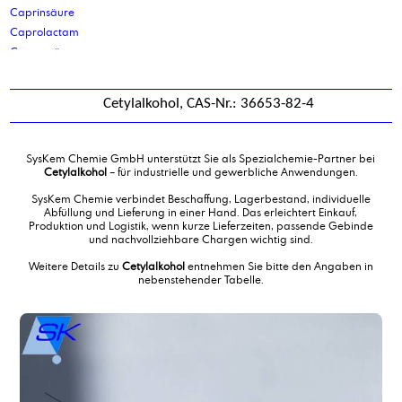
Caprinsäure
Caprolactam
Capronsäure
Capryl-/Caprinsäuregemisch 60/40
Capryl-capric-triglycerid
Cetylalkohol, CAS-Nr.: 36653-82-4
Caprylsäure
Ceteareth 25
Cetoleth-2
SysKem Chemie GmbH unterstützt Sie als Spezialchemie-Partner bei
Cetostearylalkohol
Cetylalkohol
– für industrielle und gewerbliche Anwendungen.
Cetyl/ Stearylalkohol 30/70
SysKem Chemie verbindet Beschaffung, Lagerbestand, individuelle
Cetylalkohol
Abfüllung und Lieferung in einer Hand. Das erleichtert Einkauf,
Produktion und Logistik, wenn kurze Lieferzeiten, passende Gebinde
Cetylpalmitat
und nachvollziehbare Chargen wichtig sind.
Cocamidmonoethanolamin
Weitere Details zu
Cetylalkohol
entnehmen Sie bitte den Angaben in
Cocamidopropylbetain
nebenstehender Tabelle.
Corrosion Inhibitor DC11
Corrosion Inhibitor DCS46
Corrosion Inhibitor PM
Corrosion Inhibitor PM 2
Corrosionsinhibitor TACT 50
Corrosionsinhibitor TACT 50 LV