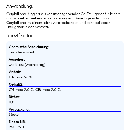
Anwendung:
Cetylalkohol fungiert als konsistenzgebender Co-Emulgator für leichte
und schnell einziehende Formulierungen. Diese Eigenschaft macht
Cetylalkohol zu einem leicht verarbeitenden und sehr beliebten
Emulgator in der Kosmetik.
Spezifikation:
Chemische Bezeichnung:
hexadecan-1-ol
Aussehen:
weiß, fest (wachsartig)
Gehalt:
C 16: min 98 %
Gehalt2:
C14: max 2,0 %; C18: max 2,0 %
Dichte:
0,81
Verpackung:
Säcke
Einecs-NR.:
253-149-0