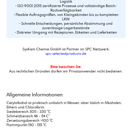
Logistik
• ISO 9001:2015 zertifizierte Prozesse und vollständige Batch-
Rückverfolgbarkeit
• Flexible Auftragsgrößen, von Kleingebinden bis zu kompletten
LKW
• Schnelle Entscheidungen, persönliche Abstimmung und
zuverlässige Lagerbestände
• Diskreter Umgang mit Rezepturen, Etiketten und Lieferketten
SysKem Chemie GmbH ist Partner im SPC Netzwerk:
spc-selectedproducts.de
Bitte beachten Sie:
Aus rechtlichen Gründen dürfen wir Privatanwender nicht bedienen.
Allgemeine Informationen:
Cetylalkohol ist praktisch unlöslich in Wasser, aber löslich in Alkoholen,
Ethern und Chloroform.
Siedebereich 305 - 330 °C
Schmelzbereich 46 - 54 C°
Zersetzungsbereich >100 °C
Flammpunkt 150 - 155 °C