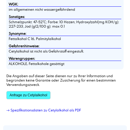
WGK:
im allgemeinen nicht wassergefährdend
Sonstiges:
Schmelzpunkt: 47-52°C; Farbe: 10 Hazen; Hydroxylzahl(mg KOH/g):
227-233; Jod (gl2/100 g): max 0.1
Synonyme:
Fettalkohol C 16, Palmitylalkohol
Gefahrenhinweise:
Cetylalkohol ist nicht als Gefahrstoff eingestuft.
Warengruppen:
ALKOHOLE, Fettalkohole gesättigt
Die Angaben auf dieser Seite dienen nur zu Ihrer Information und
begründen keine Garantie oder Zusicherung für einen bestimmten
Verwendungszweck.
Anfrage zu Cetylalkohol
→ Spezifikationsdaten zu Cetylalkohol als PDF