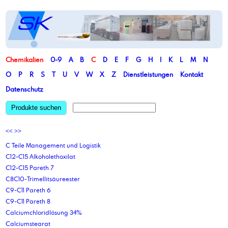
Chemikalien
0-9
A
B
C
D
E
F
G
H
I
K
L
M
N
O
P
R
S
T
U
V
W
X
Z
Dienstleistungen
Kontakt
Datenschutz
Produkte suchen
<<
>>
C Teile Management und Logistik
C12-C15 Alkoholethoxilat
C12-C15 Pareth 7
C8C10-Trimellitsäureester
C9-C11 Pareth 6
C9-C11 Pareth 8
Calciumchloridlösung 34%
Calciumstearat