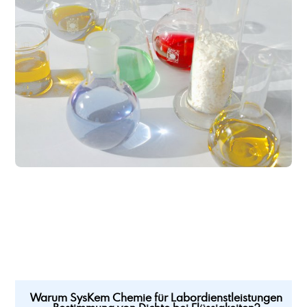
Lohnabfüllung Kleingebinde
Lohnabfüllung Kleingebinde Feststoffe
Lohnabfüllung von Feststoffen in Beutel
Lohnabfüllung von Feststoffen in Deckelfässer
Lohnabfüllung von Feststoffen in Eimer
Lohnabfüllung von Fetten und Pasten
Lohnherstellung von chemisch-technischen Produkten
Lohnherstellung von Emulgatoren
Lohnherstellung von öligen Produkten
Lohnherstellung von Produkten auf Lösemittelbasis
Lohnherstellung von Reinigern
Lohnherstellung von Schmierstoffadditiven
Lohnherstellung von Wasserbehandlungsmitteln
Lohnherstellung von wässrigen Produkten
Lubricant Additiv LA4
Lubricant Additive CDBME
Warum SysKem Chemie für Labordienstleistungen