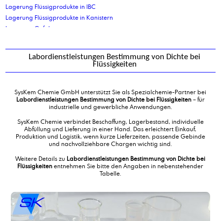
Lagerung Flüssigprodukte in IBC
Lagerung Flüssigprodukte in Kanistern
Lagerung Gefahrgut
Lagerung Palettenplätze
Lagerung Stückgut
Labordienstleistungen Bestimmung von Dichte bei
Lanolin, technisch
Flüssigkeiten
Lanolin, wasserfrei, kosmetische Qualität
Laureth 2
SysKem Chemie GmbH unterstützt Sie als Spezialchemie-Partner bei
Laureth 7
Labordienstleistungen Bestimmung von Dichte bei Flüssigkeiten
– für
Laureth 7 -90%
industrielle und gewerbliche Anwendungen.
Laurinsäure
SysKem Chemie verbindet Beschaffung, Lagerbestand, individuelle
Lauryl/Myristylalkohol 75/25
Abfüllung und Lieferung in einer Hand. Das erleichtert Einkauf,
Produktion und Logistik, wenn kurze Lieferzeiten, passende Gebinde
Laurylalkohol
und nachvollziehbare Chargen wichtig sind.
Laurylalkoholethoxylat 12 EO
Laurylalkoholethoxylat 3 EO
Weitere Details zu
Labordienstleistungen Bestimmung von Dichte bei
Flüssigkeiten
entnehmen Sie bitte den Angaben in nebenstehender
Laurylmyristylalkoholphosphatester, ethoxiliert
Tabelle.
Linolsäure
Lohnabfüllung Flüssigprodukte in Kanister bis 30ltr
Lohnabfüllung Gefahrgut in Flaschen
Lohnabfüllung in Flaschen