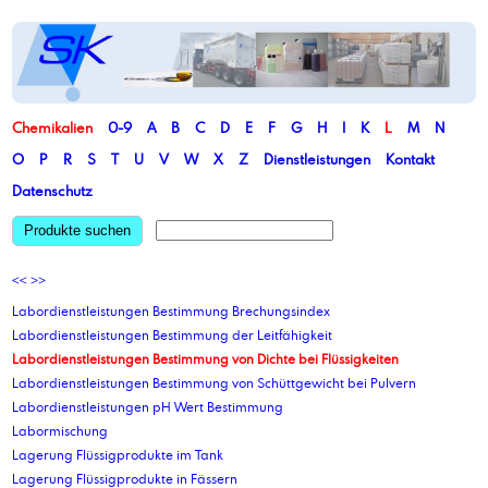
Chemikalien
0-9
A
B
C
D
E
F
G
H
I
K
L
M
N
O
P
R
S
T
U
V
W
X
Z
Dienstleistungen
Kontakt
Datenschutz
Produkte suchen
<<
>>
Labordienstleistungen Bestimmung Brechungsindex
Labordienstleistungen Bestimmung der Leitfähigkeit
Labordienstleistungen Bestimmung von Dichte bei Flüssigkeiten
Labordienstleistungen Bestimmung von Schüttgewicht bei Pulvern
Labordienstleistungen pH Wert Bestimmung
Labormischung
Lagerung Flüssigprodukte im Tank
Lagerung Flüssigprodukte in Fässern