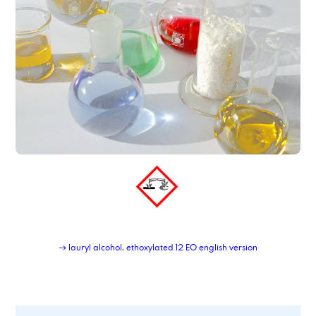
Lohnabfüllung Kleingebinde
Lohnabfüllung Kleingebinde Feststoffe
Lohnabfüllung von Feststoffen in Beutel
Lohnabfüllung von Feststoffen in Deckelfässer
Lohnabfüllung von Feststoffen in Eimer
Lohnabfüllung von Fetten und Pasten
Lohnherstellung von chemisch-technischen Produkten
Lohnherstellung von Emulgatoren
Lohnherstellung von öligen Produkten
Lohnherstellung von Produkten auf Lösemittelbasis
Lohnherstellung von Reinigern
Lohnherstellung von Schmierstoffadditiven
Lohnherstellung von Wasserbehandlungsmitteln
Lohnherstellung von wässrigen Produkten
Lubricant Additiv LA4
Lubricant Additive CDBME
→ lauryl alcohol, ethoxylated 12 EO english version