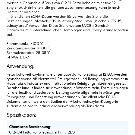
meist ein Gemisch auf Basis von C12-14-Fettalkoholen mit etwa 12
Ethylenoxid-Einheiten; die genaue Zusammensetzung kann je nach
Hersteller variieren.
In öffentlichen ECHA-Daten werden für verwandte Stoffe die
Bezeichnungen „Alcohols, C12-14, ethoxylated“ bzw. „Alcohols, C12-15,
ethoxylated“ verwendet. Diese Stoffe weisen UVCB-/Gemisch-
Charakter mit unterschiedlichen Homologen und Ethoxylierungsgraden
auf.
Flammpunkt: > 100 °C
Zündtemperatur: > 100 °C
Schmelzbereich: 25–35 °C
pH-Wert: 6–7
Anwendung:
Fettalkohol-ethoxylate, wie unser Laurylalkoholethoxylat 12 EO, werden
typischerweise als Netzmittel, Emulgatoren und Reinigungsverstärker in
Haushalts-, Industrie- und institutionellen Reinigungsmitteln eingesetzt.
Darüber hinaus finden sie Anwendung in Waschmitteln, Formulierungen
für die Textil- und Lederverarbeitung sowie allgemein in wässrigen
Reinigungs- und Benetzungsanwendungen. Die öffentliche ECHA-
Dokumentation weist den Stoffen der Alkohol-ethoxylat-Kategorie
zudem eine breite industrielle Verwendung als Tenside zu.
Spezifikation:
Chemische Bezeichnung:
C12-C14 Fettalkohol ethoxiliert mit 12EO