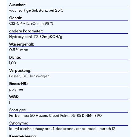
Aussehen:
wachsartige Substanz bei 25°C
Gehalt:
C12-C14 + 12 EO: min 98 %
andere Parameter:
Hydroxylzahl: 72-82mgKOH/g
Wassergehalt:
0,5 % max
Dichte:
1,03
Verpackung:
Fässer, IBC, Tankwagen
Einecs-NR.:
polymer
WGK:
1
Sonstiges:
Farbe: max 50 Hazen, Cloud Point : 75-85 DINEN 1890
Synonyme:
lauryl alcoholethoxylate , 1-dodecanol, ethoxilated, Laureth 12
Kennzeichnung: