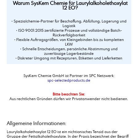
Warum SysKem Chemie für Laurylalkoholethoxylat
12 EO?
• Spezialchemie-Partner für Beschaffung, Abfüllung, Lagerung und
Logistik
• ISO 9001:2015 zertifizierte Prozesse und vollständige Batch-
Rückverfolgbarkeit
• Flexible Auftragsgrößen, von Kleingebinden bis zu kompletten
LKW
• Schnelle Entscheidungen, persönliche Abstimmung und
zuverlässige Lagerbestände
• Diskreter Umgang mit Rezepturen, Etiketten und Lieferketten
SysKem Chemie GmbH ist Partner im SPC Netzwerk:
spc-selectedproducts.de
Bitte beachten Sie:
Aus rechtlichen Gründen dürfen wir Privatanwender nicht bedienen.
Allgemeine Informationen:
Laurylalkoholethoxylat 12 EO ist ein nichtionisches Tensid aus der
Gruppe der Fettalkoholethoxylate. In der Praxis bezeichnet der Begriff