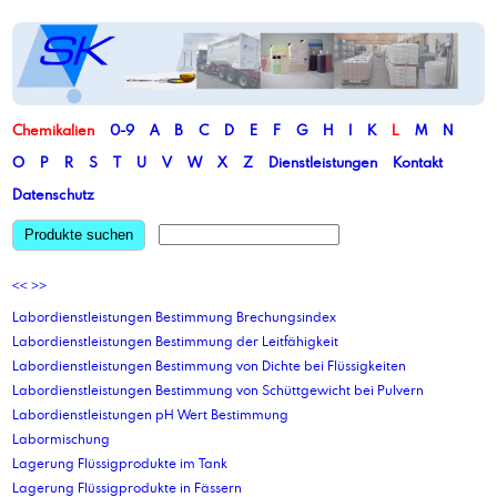
Chemikalien
0-9
A
B
C
D
E
F
G
H
I
K
L
M
N
O
P
R
S
T
U
V
W
X
Z
Dienstleistungen
Kontakt
Datenschutz
Produkte suchen
<<
>>
Labordienstleistungen Bestimmung Brechungsindex
Labordienstleistungen Bestimmung der Leitfähigkeit
Labordienstleistungen Bestimmung von Dichte bei Flüssigkeiten
Labordienstleistungen Bestimmung von Schüttgewicht bei Pulvern
Labordienstleistungen pH Wert Bestimmung
Labormischung
Lagerung Flüssigprodukte im Tank
Lagerung Flüssigprodukte in Fässern