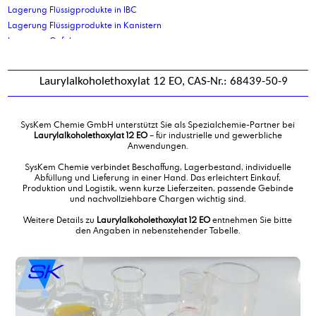
Lagerung Flüssigprodukte in IBC
Lagerung Flüssigprodukte in Kanistern
Lagerung Gefahrgut
Lagerung Palettenplätze
Lagerung Stückgut
Laurylalkoholethoxylat 12 EO, CAS-Nr.: 68439-50-9
Lanolin, technisch
Lanolin, wasserfrei, kosmetische Qualität
Laureth 2
SysKem Chemie GmbH unterstützt Sie als Spezialchemie-Partner bei
Laureth 7
Laurylalkoholethoxylat 12 EO
– für industrielle und gewerbliche
Anwendungen.
Laureth 7 -90%
Laurinsäure
SysKem Chemie verbindet Beschaffung, Lagerbestand, individuelle
Abfüllung und Lieferung in einer Hand. Das erleichtert Einkauf,
Lauryl/Myristylalkohol 75/25
Produktion und Logistik, wenn kurze Lieferzeiten, passende Gebinde
Laurylalkohol
und nachvollziehbare Chargen wichtig sind.
Laurylalkoholethoxylat 12 EO
Weitere Details zu
Laurylalkoholethoxylat 12 EO
entnehmen Sie bitte
Laurylalkoholethoxylat 3 EO
den Angaben in nebenstehender Tabelle.
Laurylmyristylalkoholphosphatester, ethoxiliert
Linolsäure
Lohnabfüllung Flüssigprodukte in Kanister bis 30ltr
Lohnabfüllung Gefahrgut in Flaschen
Lohnabfüllung in Flaschen