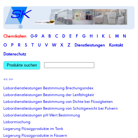
Chemikalien
0-9
A
B
C
D
E
F
G
H
I
K
L
M
N
O
P
R
S
T
U
V
W
X
Z
Dienstleistungen
Kontakt
Datenschutz
Produkte suchen
<<
>>
Labordienstleistungen Bestimmung Brechungsindex
Labordienstleistungen Bestimmung der Leitfähigkeit
Labordienstleistungen Bestimmung von Dichte bei Flüssigkeiten
Labordienstleistungen Bestimmung von Schüttgewicht bei Pulvern
Labordienstleistungen pH Wert Bestimmung
Labormischung
Lagerung Flüssigprodukte im Tank
Lagerung Flüssigprodukte in Fässern