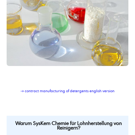
Lohnabfüllung Kleingebinde
Lohnabfüllung Kleingebinde Feststoffe
Lohnabfüllung von Feststoffen in Beutel
Lohnabfüllung von Feststoffen in Deckelfässer
Lohnabfüllung von Feststoffen in Eimer
Lohnabfüllung von Fetten und Pasten
Lohnherstellung von chemisch-technischen Produkten
Lohnherstellung von Emulgatoren
Lohnherstellung von öligen Produkten
Lohnherstellung von Produkten auf Lösemittelbasis
Lohnherstellung von Reinigern
Lohnherstellung von Schmierstoffadditiven
Lohnherstellung von Wasserbehandlungsmitteln
Lohnherstellung von wässrigen Produkten
→ contract manufacturing of detergents english version
Lubricant Additiv LA4
Lubricant Additive CDBME
Warum SysKem Chemie für Lohnherstellung von
Reinigern?