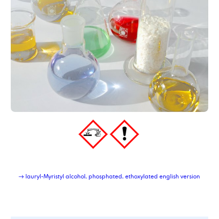
Lohnabfüllung Kleingebinde
Lohnabfüllung Kleingebinde Feststoffe
Lohnabfüllung von Feststoffen in Beutel
Lohnabfüllung von Feststoffen in Deckelfässer
Lohnabfüllung von Feststoffen in Eimer
Lohnabfüllung von Fetten und Pasten
Lohnherstellung von chemisch-technischen Produkten
Lohnherstellung von Emulgatoren
Lohnherstellung von öligen Produkten
Lohnherstellung von Produkten auf Lösemittelbasis
Lohnherstellung von Reinigern
Lohnherstellung von Schmierstoffadditiven
Lohnherstellung von Wasserbehandlungsmitteln
Lohnherstellung von wässrigen Produkten
Lubricant Additiv LA4
Lubricant Additive CDBME
→ lauryl-Myristyl alcohol, phosphated, ethoxylated english version