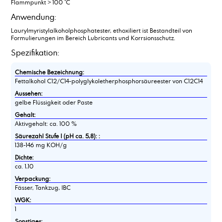
Flammpunkt > 100 °C
Anwendung:
Laurylmyristylalkoholphosphatester, ethoxiliert ist Bestandteil von
Formulierungen im Bereich Lubricants und Korrsionsschutz.
Spezifikation:
Chemische Bezeichnung:
Fettalkohol C12/C14-polyglykoletherphosphorsäureester von C12C14
Aussehen:
gelbe Flüssigkeit oder Paste
Gehalt:
Aktivgehalt: ca. 100 %
Säurezahl Stufe I (pH ca. 5,8): :
138-146 mg KOH/g
Dichte:
ca. 1,10
Verpackung:
Fässer, Tankzug, IBC
WGK:
1
Sonstiges: