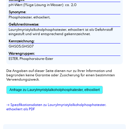
pH-Wert (1%ige Lösung in Wasser): ca. 2,0
Synonyme:
Phosphatester, ethoxiliert,
Gefahrenhinweise:
Laurylmyristylalkoholphosphatester, ethoxiliert ist als Gefahrstoff
eingestuft und wird entsprechend gekennzeichnet.
Kennzeichnung:
GHS05,GHS07
Warengruppen:
ESTER, Phosphorsäure-Ester
Die Angaben auf dieser Seite dienen nur zu Ihrer Information und
begründen keine Garantie oder Zusicherung für einen bestimmten
Verwendungszweck.
Anfrage zu Laurylmyristylalkoholphosphatester, ethoxiliert
→ Spezifikationsdaten zu Laurylmyristylalkoholphosphatester,
ethoxiliert als PDF