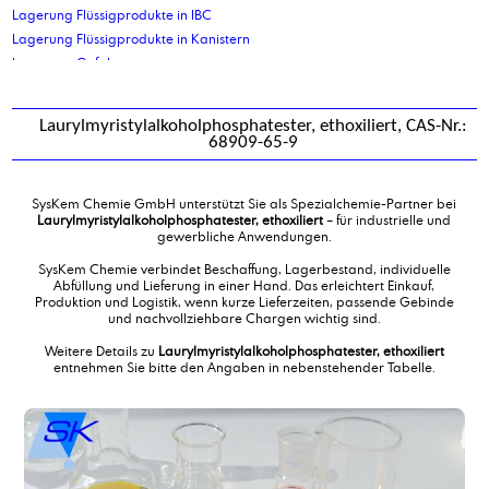
Lagerung Flüssigprodukte in IBC
Lagerung Flüssigprodukte in Kanistern
Lagerung Gefahrgut
Lagerung Palettenplätze
Lagerung Stückgut
Laurylmyristylalkoholphosphatester, ethoxiliert, CAS-Nr.:
Lanolin, technisch
68909-65-9
Lanolin, wasserfrei, kosmetische Qualität
Laureth 2
SysKem Chemie GmbH unterstützt Sie als Spezialchemie-Partner bei
Laureth 7
Laurylmyristylalkoholphosphatester, ethoxiliert
– für industrielle und
Laureth 7 -90%
gewerbliche Anwendungen.
Laurinsäure
SysKem Chemie verbindet Beschaffung, Lagerbestand, individuelle
Lauryl/Myristylalkohol 75/25
Abfüllung und Lieferung in einer Hand. Das erleichtert Einkauf,
Produktion und Logistik, wenn kurze Lieferzeiten, passende Gebinde
Laurylalkohol
und nachvollziehbare Chargen wichtig sind.
Laurylalkoholethoxylat 12 EO
Laurylalkoholethoxylat 3 EO
Weitere Details zu
Laurylmyristylalkoholphosphatester, ethoxiliert
entnehmen Sie bitte den Angaben in nebenstehender Tabelle.
Laurylmyristylalkoholphosphatester, ethoxiliert
Linolsäure
Lohnabfüllung Flüssigprodukte in Kanister bis 30ltr
Lohnabfüllung Gefahrgut in Flaschen
Lohnabfüllung in Flaschen