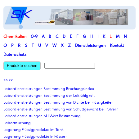
Chemikalien
0-9
A
B
C
D
E
F
G
H
I
K
L
M
N
O
P
R
S
T
U
V
W
X
Z
Dienstleistungen
Kontakt
Datenschutz
Produkte suchen
<<
>>
Labordienstleistungen Bestimmung Brechungsindex
Labordienstleistungen Bestimmung der Leitfähigkeit
Labordienstleistungen Bestimmung von Dichte bei Flüssigkeiten
Labordienstleistungen Bestimmung von Schüttgewicht bei Pulvern
Labordienstleistungen pH Wert Bestimmung
Labormischung
Lagerung Flüssigprodukte im Tank
Lagerung Flüssigprodukte in Fässern