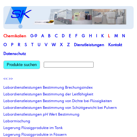
Chemikalien
0-9
A
B
C
D
E
F
G
H
I
K
L
M
N
O
P
R
S
T
U
V
W
X
Z
Dienstleistungen
Kontakt
Datenschutz
Produkte suchen
<<
>>
Labordienstleistungen Bestimmung Brechungsindex
Labordienstleistungen Bestimmung der Leitfähigkeit
Labordienstleistungen Bestimmung von Dichte bei Flüssigkeiten
Labordienstleistungen Bestimmung von Schüttgewicht bei Pulvern
Labordienstleistungen pH Wert Bestimmung
Labormischung
Lagerung Flüssigprodukte im Tank
Lagerung Flüssigprodukte in Fässern