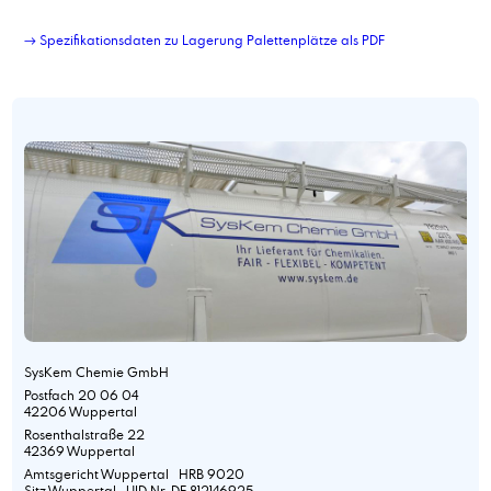
→ Spezifikationsdaten zu Lagerung Palettenplätze als PDF
SysKem Chemie GmbH
Postfach 20 06 04
42206 Wuppertal
Rosenthalstraße 22
42369 Wuppertal
Amtsgericht Wuppertal HRB 9020
Sitz Wuppertal UID Nr. DE 812146925