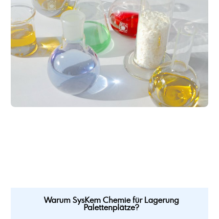
Lohnabfüllung Kleingebinde
Lohnabfüllung Kleingebinde Feststoffe
Lohnabfüllung von Feststoffen in Beutel
Lohnabfüllung von Feststoffen in Deckelfässer
Lohnabfüllung von Feststoffen in Eimer
Lohnabfüllung von Fetten und Pasten
Lohnherstellung von chemisch-technischen Produkten
Lohnherstellung von Emulgatoren
Lohnherstellung von öligen Produkten
Lohnherstellung von Produkten auf Lösemittelbasis
Lohnherstellung von Reinigern
Lohnherstellung von Schmierstoffadditiven
Lohnherstellung von Wasserbehandlungsmitteln
Lohnherstellung von wässrigen Produkten
Lubricant Additiv LA4
Lubricant Additive CDBME
Warum SysKem Chemie für Lagerung
Palettenplätze?