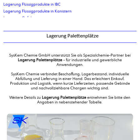
Lagerung Flüssigprodukte in IBC
Lagerung Flüssigprodukte in Kanistern
Lagerung Gefahrgut
Lagerung Palettenplätze
Lagerung Stückgut
Lagerung Palettenplätze
Lanolin, technisch
Lanolin, wasserfrei, kosmetische Qualität
Laureth 2
SysKem Chemie GmbH unterstützt Sie als Spezialchemie-Partner bei
Laureth 7
Lagerung Palettenplätze
– für industrielle und gewerbliche
Anwendungen.
Laureth 7 -90%
Laurinsäure
SysKem Chemie verbindet Beschaffung, Lagerbestand, individuelle
Abfüllung und Lieferung in einer Hand. Das erleichtert Einkauf,
Lauryl/Myristylalkohol 75/25
Produktion und Logistik, wenn kurze Lieferzeiten, passende Gebinde
Laurylalkohol
und nachvollziehbare Chargen wichtig sind.
Laurylalkoholethoxylat 12 EO
Weitere Details zu
Lagerung Palettenplätze
entnehmen Sie bitte den
Laurylalkoholethoxylat 3 EO
Angaben in nebenstehender Tabelle.
Laurylmyristylalkoholphosphatester, ethoxiliert
Linolsäure
Lohnabfüllung Flüssigprodukte in Kanister bis 30ltr
Lohnabfüllung Gefahrgut in Flaschen
Lohnabfüllung in Flaschen