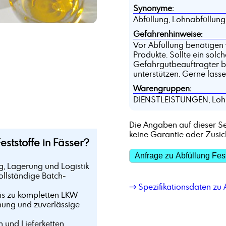
Synonyme:
Abfüllung, Lohnabfüllun
Gefahrenhinweise:
Vor Abfüllung benötigen 
Produkte. Sollte ein solc
Gefahrgutbeauftragter be
unterstützen. Gerne lass
Warengruppen:
DIENSTLEISTUNGEN, Loh
Die Angaben auf dieser Se
keine Garantie oder Zusi
ststoffe in Fässer?
Anfrage zu Abfüllung Fest
g, Lagerung und Logistik
ollständige Batch-
→ Spezifikationsdaten zu A
bis zu kompletten LKW
mung und zuverlässige
n und Lieferketten