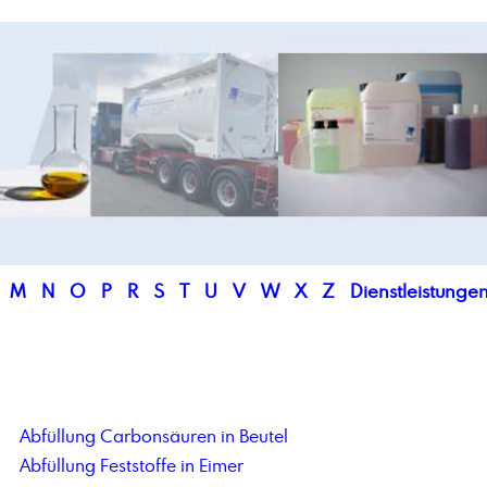
M
N
O
P
R
S
T
U
V
W
X
Z
Dienstleistunge
Abfüllung Carbonsäuren in Beutel
Abfüllung Feststoffe in Eimer