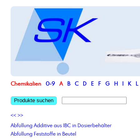
Chemikalien
0-9
A
B
C
D
E
F
G
H
I
K
L
Produkte suchen
<<
>>
Abfüllung Additive aus IBC in Dosierbehälter
Abfüllung Feststoffe in Beutel