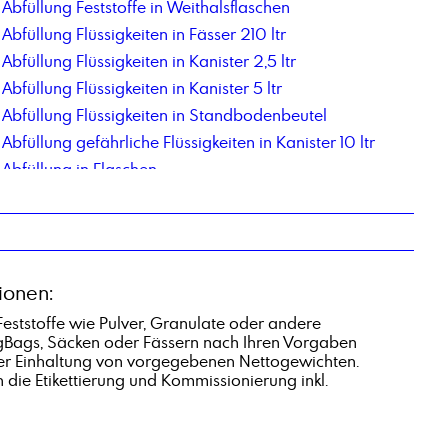
Abfüllung Feststoffe in Weithalsflaschen
Abfüllung Flüssigkeiten in Fässer 210 ltr
Abfüllung Flüssigkeiten in Kanister 2,5 ltr
Abfüllung Flüssigkeiten in Kanister 5 ltr
Abfüllung Flüssigkeiten in Standbodenbeutel
Abfüllung gefährliche Flüssigkeiten in Kanister 10 ltr
Abfüllung in Flaschen
Abfüllung in Flaschen 250 ml
Abfüllung in IBC mit 300ltr Nettoinhalt
Abfüllung Kleingebinde
Abfüllung pastöse Produkte in Eimer
ionen:
Abfüllung pastöse Produkte in Kartuschen
 Feststoffe wie Pulver, Granulate oder andere
Abfüllung und Etikettierung 1-L Blechgebinde
igBags, Säcken oder Fässern nach Ihren Vorgaben
Acryl-Maleinsäure Copolymer, Natriumsalz
ter Einhaltung von vorgegebenen Nettogewichten.
n die Etikettierung und Kommissionierung inkl.
Additiv 78_2
Aldehyd C 14
Alkene C20-C24