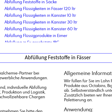
Abfüllung Feststoffe in Säcke
Abfüllung Flüssigkeiten in Fässer 120 ltr
Abfüllung Flüssigkeiten in Kanister 10 ltr
Abfüllung Flüssigkeiten in Kanister 30 ltr
Abfüllung Flüssigkeiten in Kanister 60 ltr
Abfüllung Flüssigprodukte in Eimer
Abfüllung in Ex geschützte IBC
Abfüllung in Flaschen 125 ml
Abfüllung in IBC mit 1000ltr Nettoinhalt
Abfüllung Feststoffe in Fässer
Abfüllung in neue IBC als Mehrweggebinde, inkl. Rücknahme und Wiederbefüllung
Abfüllung Netzmittel
Allgemeine Informat
alchemie-Partner bei
Abfüllung pastöse Produkte in IBC
 gewerbliche Anwendungen.
Wir füllen für Sie im Lohn
Abfüllung Tankwagen in IBC
Produkte aus Octabins, B
d, individuelle Abfüllung
Acetyltributylcitrat
ab. Selbstverständlich un
, Produktion und Logistik,
Zusätzlich bieten wir Ihne
Acrylsäure
achvollziehbare Chargen
Palettierung an.
Adipinsäure
Anwendung:
Aldehyd C 18
ntnehmen Sie bitte den