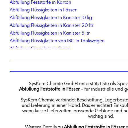
Abfüllung Feststoffe in Karton
Abfüllung Flüssigkeiten in Fässer
Abfüllung Flüssigkeiten in Kanister 10 kg
Abfüllung Flüssigkeiten in Kanister 20 ltr
Abfüllung Flüssigkeiten in Kanister 5 ltr
Abfüllung Flüssigkeiten von IBC in Tankwagen
Abfüllung Granulate in Eimer
Abfüllung in Flaschen 1000 ml
Abfüllung in Flaschen 500 ml
Abfüllung in Kleinstgebinde
Abfüllung Kohlenwasserstoffe aus Tankwagen in IBC
SysKem Chemie GmbH unterstützt Sie als Spezi
Abfüllung pastöse Produkte in Fässer
Abfüllung Feststoffe in Fässer
– für industrielle und
Abfüllung Pulver in Standbodenbeutel
SysKem Chemie verbindet Beschaffung, Lagerbestan
Aceton, Endverbleibserklärungspflichtig
und Lieferung in einer Hand. Das erleichtert Einkauf
Acryl-Maleinsäure Copolymer, Natriumsalz, Lösung
wenn kurze Lieferzeiten, passende Gebinde und n
wichtig sind.
Additiv 88P
Aldehyd C 16
Weitere Details zu
Abfüllung Feststoffe in Fässer
e