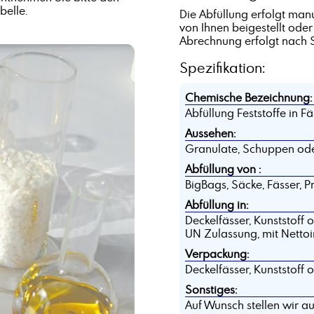
elle.
Alkene C30+
Die Abfüllung erfolgt manu
von Ihnen beigestellt oder
Alkylamin, C16-18, ethoxyliert + 5 EO
Abrechnung erfolgt nach 
Aluminiumstearat
Spezifikation:
Amidosulfonsäure
Anisaldehyd
Chemische Bezeichnung:
Ascorbinsäure
Abfüllung Feststoffe in Fä
Ätznatron in Schuppen
Aussehen:
Granulate, Schuppen ode
Abfüllung von :
BigBags, Säcke, Fässer, P
Abfüllung in:
Deckelfässer, Kunststoff 
UN Zulassung, mit Nettoi
Verpackung:
Deckelfässer, Kunststoff 
Sonstiges:
Auf Wunsch stellen wir au