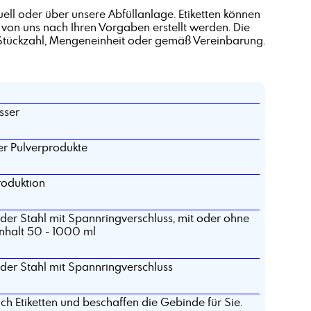
Alkohole, C12-15-branched and linear
ell oder über unsere Abfüllanlage. Etiketten können
 von uns nach Ihren Vorgaben erstellt werden. Die
Alkylbenzoat
Stückzahl, Mengeneinheit oder gemäß Vereinbarung.
Aluminiumsulfat, Lösung 48-50%
Ammonium alkyl Sulfat
Antichlor
Ätzkali in Schuppen
sser
Azelainsäure
r Pulverprodukte
roduktion
oder Stahl mit Spannringverschluss, mit oder ohne
nhalt 50 - 1000 ml
oder Stahl mit Spannringverschluss
ch Etiketten und beschaffen die Gebinde für Sie.