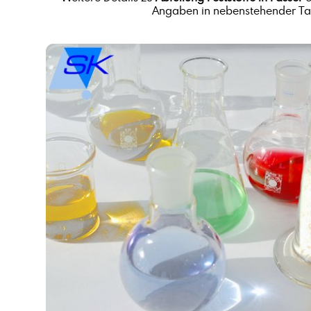
Angaben in nebenstehender Tab
Alkene C24-C28
Alkohole, C14-15-branched and linear
Alkylbenzolsulfonsäure
Aluminiumsulfat,fest, 17/18%
Ammoniumacetat, Lösung, ca. 50 %
Äpfelsäure
Ätznatron in Perlen