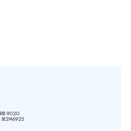
HRB 9020
E 812146925