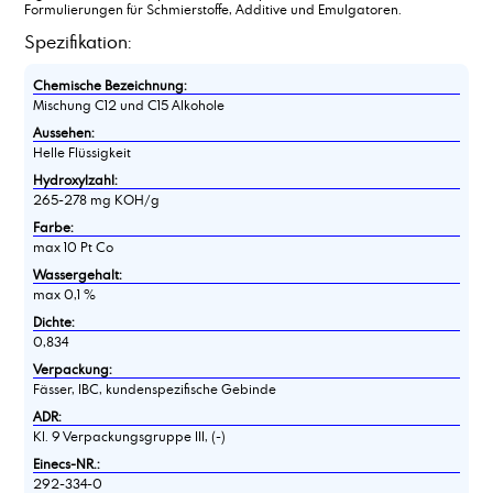
Formulierungen für Schmierstoffe, Additive und Emulgatoren.
Spezifikation:
Chemische Bezeichnung:
Mischung C12 und C15 Alkohole
Aussehen:
Helle Flüssigkeit
Hydroxylzahl:
265-278 mg KOH/g
Farbe:
max 10 Pt Co
Wassergehalt:
max 0,1 %
Dichte:
0,834
Verpackung:
Fässer, IBC, kundenspezifische Gebinde
ADR:
Kl. 9 Verpackungsgruppe III, (-)
Einecs-NR.:
292-334-0