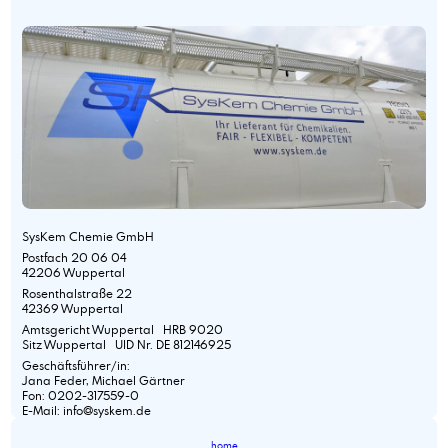
SysKem Chemie GmbH
Postfach 20 06 04
42206 Wuppertal
Rosenthalstraße 22
42369 Wuppertal
Amtsgericht Wuppertal HRB 9020
Sitz Wuppertal UID Nr. DE 812146925
Geschäftsführer/in:
Jana Feder, Michael Gärtner
Fon: 0202-317559-0
E-Mail: info@syskem.de
home