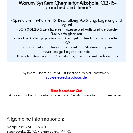
Warum SysKem Chemie für Alkohole, C12-15-
Acrylsäure
branched and linear?
Additiv 78_2
Additiv 88P
• Spezialchemie-Partner für Beschaffung, Abfüllung, Lagerung und
Logistik
Adipinsäure
• ISO 9001:2015 zertifizierte Prozesse und vollständige Batch-
Aldehyd C 14
Rückverfolgbarkeit
• Flexible Auftragsgrößen, von Kleingebinden bis zu kompletten
Aldehyd C 16
LKW
Aldehyd C 18
• Schnelle Entscheidungen, persönliche Abstimmung und
zuverlässige Lagerbestände
Alkene C20-C24
• Diskreter Umgang mit Rezepturen, Etiketten und Lieferketten
Alkene C24-C28
Alkene C30+
Alkohole, C12-15-branched and linear
SysKem Chemie GmbH ist Partner im SPC Netzwerk:
spc-selectedproducts.de
Alkohole, C14-15-branched and linear
Alkylamin, C16-18, ethoxyliert + 5 EO
Bitte beachten Sie:
Alkylbenzoat
Aus rechtlichen Gründen dürfen wir Privatanwender nicht bedienen.
Alkylbenzolsulfonsäure
Aluminiumstearat
Aluminiumsulfat, Lösung 48-50%
Aluminiumsulfat,fest, 17/18%
Allgemeine Informationen:
Amidosulfonsäure
Siedpunkt: 260 - 290 °C,
Ammonium alkyl Sulfat
Stockpunkt: 22 °C, Flammpunkt: 149 °C,