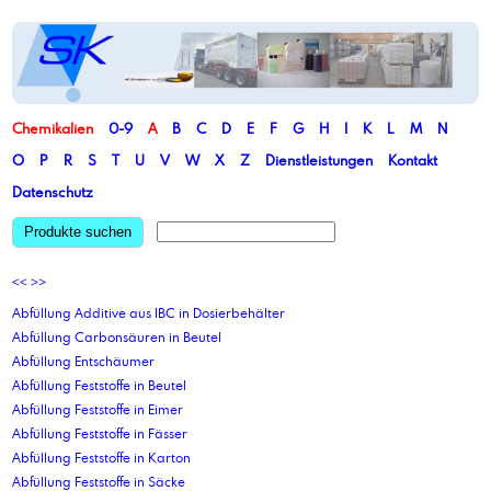
Chemikalien
0-9
A
B
C
D
E
F
G
H
I
K
L
M
N
O
P
R
S
T
U
V
W
X
Z
Dienstleistungen
Kontakt
Datenschutz
Produkte suchen
<<
>>
Abfüllung Additive aus IBC in Dosierbehälter
Abfüllung Carbonsäuren in Beutel
Abfüllung Entschäumer
Abfüllung Feststoffe in Beutel
Abfüllung Feststoffe in Eimer
Abfüllung Feststoffe in Fässer
Abfüllung Feststoffe in Karton
Abfüllung Feststoffe in Säcke