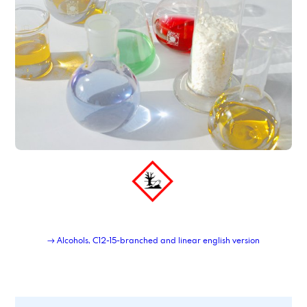
Abfüllung in Flaschen 125 ml
Abfüllung in Flaschen 250 ml
Abfüllung in Flaschen 500 ml
Abfüllung in IBC mit 1000ltr Nettoinhalt
Abfüllung in IBC mit 300ltr Nettoinhalt
Abfüllung in Kleinstgebinde
Abfüllung in neue IBC als Mehrweggebinde, inkl. Rücknahme und Wiederbefüllung
Abfüllung Kleingebinde
Abfüllung Kohlenwasserstoffe aus Tankwagen in IBC
Abfüllung Netzmittel
Abfüllung pastöse Produkte in Eimer
Abfüllung pastöse Produkte in Fässer
Abfüllung pastöse Produkte in IBC
Abfüllung pastöse Produkte in Kartuschen
Abfüllung Pulver in Standbodenbeutel
Abfüllung Tankwagen in IBC
→ Alcohols, C12-15-branched and linear english version
Abfüllung und Etikettierung 1-L Blechgebinde
Aceton, Endverbleibserklärungspflichtig
Acetyltributylcitrat
Acryl-Maleinsäure Copolymer, Natriumsalz
Acryl-Maleinsäure Copolymer, Natriumsalz, Lösung