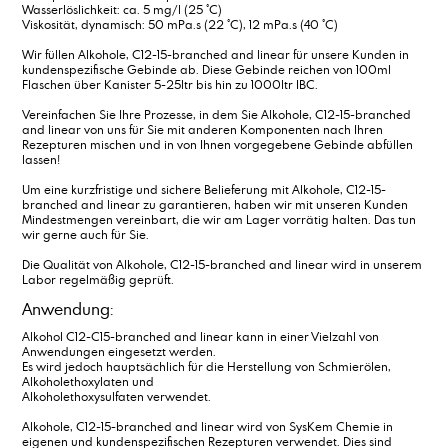
Wasserlöslichkeit: ca. 5 mg/l (25 °C)
Ammoniumacetat, Lösung, ca. 50 %
Viskosität, dynamisch: 50 mPa.s (22 °C), 12 mPa.s (40 °C)
Anisaldehyd
Wir füllen Alkohole, C12-15-branched and linear für unsere Kunden in
Antichlor
kundenspezifische Gebinde ab. Diese Gebinde reichen von 100ml
Äpfelsäure
Flaschen über Kanister 5-25ltr bis hin zu 1000ltr IBC.
Ascorbinsäure
Vereinfachen Sie Ihre Prozesse, in dem Sie Alkohole, C12-15-branched
Ätzkali in Schuppen
and linear von uns für Sie mit anderen Komponenten nach Ihren
Ätznatron in Perlen
Rezepturen mischen und in von Ihnen vorgegebene Gebinde abfüllen
lassen!
Ätznatron in Schuppen
Azelainsäure
Um eine kurzfristige und sichere Belieferung mit Alkohole, C12-15-
branched and linear zu garantieren, haben wir mit unseren Kunden
Mindestmengen vereinbart, die wir am Lager vorrätig halten. Das tun
wir gerne auch für Sie.
Die Qualität von Alkohole, C12-15-branched and linear wird in unserem
Labor regelmäßig geprüft.
Anwendung:
Alkohol C12-C15-branched and linear kann in einer Vielzahl von
Anwendungen eingesetzt werden.
Es wird jedoch hauptsächlich für die Herstellung von Schmierölen,
Alkoholethoxylaten und
Alkoholethoxysulfaten verwendet.
Alkohole, C12-15-branched and linear wird von SysKem Chemie in
eigenen und kundenspezifischen Rezepturen verwendet. Dies sind