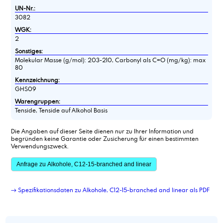
UN-Nr.:
3082
WGK:
2
Sonstiges:
Molekular Masse (g/mol): 203-210, Carbonyl als C=O (mg/kg): max
80
Kennzeichnung:
GHS09
Warengruppen:
Tenside, Tenside auf Alkohol Basis
Die Angaben auf dieser Seite dienen nur zu Ihrer Information und
begründen keine Garantie oder Zusicherung für einen bestimmten
Verwendungszweck.
Anfrage zu Alkohole, C12-15-branched and linear
→ Spezifikationsdaten zu Alkohole, C12-15-branched and linear als PDF