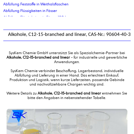
Abfüllung Feststoffe in Weithalsflaschen
Abfüllung Flüssigkeiten in Fässer
Abfüllung Flüssigkeiten in Fässer 120 ltr
Abfüllung Flüssigkeiten in Fässer 210 ltr
Abfüllung Flüssigkeiten in Kanister 10 kg
Alkohole, C12-15-branched and linear, CAS-Nr.: 90604-40-3
Abfüllung Flüssigkeiten in Kanister 10 ltr
Abfüllung Flüssigkeiten in Kanister 2,5 ltr
Abfüllung Flüssigkeiten in Kanister 20 ltr
SysKem Chemie GmbH unterstützt Sie als Spezialchemie-Partner bei
Abfüllung Flüssigkeiten in Kanister 30 ltr
Alkohole, C12-15-branched and linear
– für industrielle und gewerbliche
Anwendungen.
Abfüllung Flüssigkeiten in Kanister 5 ltr
Abfüllung Flüssigkeiten in Kanister 5 ltr
SysKem Chemie verbindet Beschaffung, Lagerbestand, individuelle
Abfüllung und Lieferung in einer Hand. Das erleichtert Einkauf,
Abfüllung Flüssigkeiten in Kanister 60 ltr
Produktion und Logistik, wenn kurze Lieferzeiten, passende Gebinde
Abfüllung Flüssigkeiten in Standbodenbeutel
und nachvollziehbare Chargen wichtig sind.
Abfüllung Flüssigkeiten von IBC in Tankwagen
Weitere Details zu
Alkohole, C12-15-branched and linear
entnehmen Sie
Abfüllung Flüssigprodukte in Eimer
bitte den Angaben in nebenstehender Tabelle.
Abfüllung gefährliche Flüssigkeiten in Kanister 10 ltr
Abfüllung Granulate in Eimer
Abfüllung in Ex geschützte IBC
Abfüllung in Flaschen
Abfüllung in Flaschen 1000 ml