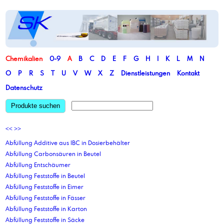
Chemikalien
0-9
A
B
C
D
E
F
G
H
I
K
L
M
N
O
P
R
S
T
U
V
W
X
Z
Dienstleistungen
Kontakt
Datenschutz
Produkte suchen
<<
>>
Abfüllung Additive aus IBC in Dosierbehälter
Abfüllung Carbonsäuren in Beutel
Abfüllung Entschäumer
Abfüllung Feststoffe in Beutel
Abfüllung Feststoffe in Eimer
Abfüllung Feststoffe in Fässer
Abfüllung Feststoffe in Karton
Abfüllung Feststoffe in Säcke