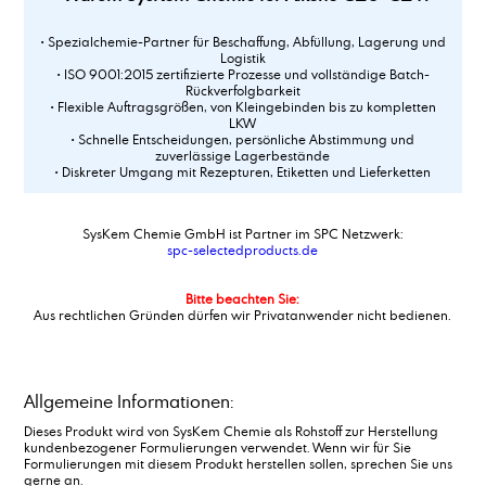
Acrylsäure
• Spezialchemie-Partner für Beschaffung, Abfüllung, Lagerung und
Additiv 78_2
Logistik
Additiv 88P
• ISO 9001:2015 zertifizierte Prozesse und vollständige Batch-
Rückverfolgbarkeit
Adipinsäure
• Flexible Auftragsgrößen, von Kleingebinden bis zu kompletten
Aldehyd C 14
LKW
• Schnelle Entscheidungen, persönliche Abstimmung und
Aldehyd C 16
zuverlässige Lagerbestände
Aldehyd C 18
• Diskreter Umgang mit Rezepturen, Etiketten und Lieferketten
Alkene C20-C24
Alkene C24-C28
SysKem Chemie GmbH ist Partner im SPC Netzwerk:
Alkene C30+
spc-selectedproducts.de
Alkohole, C12-15-branched and linear
Alkohole, C14-15-branched and linear
Bitte beachten Sie:
Alkylamin, C16-18, ethoxyliert + 5 EO
Aus rechtlichen Gründen dürfen wir Privatanwender nicht bedienen.
Alkylbenzoat
Alkylbenzolsulfonsäure
Aluminiumstearat
Allgemeine Informationen:
Aluminiumsulfat, Lösung 48-50%
Aluminiumsulfat,fest, 17/18%
Dieses Produkt wird von SysKem Chemie als Rohstoff zur Herstellung
kundenbezogener Formulierungen verwendet. Wenn wir für Sie
Amidosulfonsäure
Formulierungen mit diesem Produkt herstellen sollen, sprechen Sie uns
Ammonium alkyl Sulfat
gerne an.