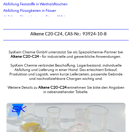
Abfüllung Feststoffe in Weithalsflaschen
Abfüllung Flüssigkeiten in Fässer
Abfüllung Flüssigkeiten in Fässer 120 ltr
Abfüllung Flüssigkeiten in Fässer 210 ltr
Abfüllung Flüssigkeiten in Kanister 10 kg
Alkene C20-C24, CAS-Nr.: 93924-10-8
Abfüllung Flüssigkeiten in Kanister 10 ltr
Abfüllung Flüssigkeiten in Kanister 2,5 ltr
Abfüllung Flüssigkeiten in Kanister 20 ltr
SysKem Chemie GmbH unterstützt Sie als Spezialchemie-Partner bei
Abfüllung Flüssigkeiten in Kanister 30 ltr
Alkene C20-C24
– für industrielle und gewerbliche Anwendungen.
Abfüllung Flüssigkeiten in Kanister 5 ltr
SysKem Chemie verbindet Beschaffung, Lagerbestand, individuelle
Abfüllung Flüssigkeiten in Kanister 5 ltr
Abfüllung und Lieferung in einer Hand. Das erleichtert Einkauf,
Produktion und Logistik, wenn kurze Lieferzeiten, passende Gebinde
Abfüllung Flüssigkeiten in Kanister 60 ltr
und nachvollziehbare Chargen wichtig sind.
Abfüllung Flüssigkeiten in Standbodenbeutel
Weitere Details zu
Alkene C20-C24
entnehmen Sie bitte den Angaben
Abfüllung Flüssigkeiten von IBC in Tankwagen
in nebenstehender Tabelle.
Abfüllung Flüssigprodukte in Eimer
Abfüllung gefährliche Flüssigkeiten in Kanister 10 ltr
Abfüllung Granulate in Eimer
Abfüllung in Ex geschützte IBC
Abfüllung in Flaschen
Abfüllung in Flaschen 1000 ml