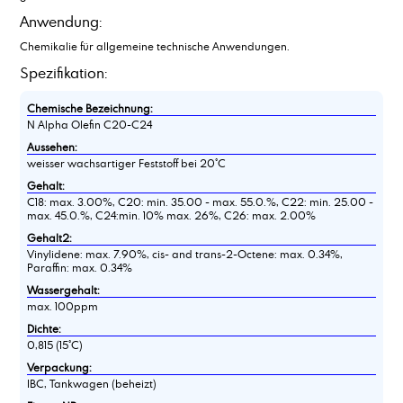
Ammoniumacetat, Lösung, ca. 50 %
Anwendung:
Anisaldehyd
Chemikalie für allgemeine technische Anwendungen.
Antichlor
Äpfelsäure
Spezifikation:
Ascorbinsäure
Chemische Bezeichnung:
Ätzkali in Schuppen
N Alpha Olefin C20-C24
Ätznatron in Perlen
Aussehen:
Ätznatron in Schuppen
weisser wachsartiger Feststoff bei 20°C
Azelainsäure
Gehalt:
C18: max. 3.00%, C20: min. 35.00 - max. 55.0.%, C22: min. 25.00 -
max. 45.0.%, C24:min. 10% max. 26%, C26: max. 2.00%
Gehalt2:
Vinylidene: max. 7.90%, cis- and trans-2-Octene: max. 0.34%,
Paraffin: max. 0.34%
Wassergehalt:
max. 100ppm
Dichte:
0,815 (15°C)
Verpackung:
IBC, Tankwagen (beheizt)