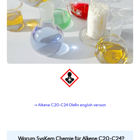
Abfüllung in Flaschen 125 ml
Abfüllung in Flaschen 250 ml
Abfüllung in Flaschen 500 ml
Abfüllung in IBC mit 1000ltr Nettoinhalt
Abfüllung in IBC mit 300ltr Nettoinhalt
Abfüllung in Kleinstgebinde
Abfüllung in neue IBC als Mehrweggebinde, inkl. Rücknahme und Wiederbefüllung
Abfüllung Kleingebinde
Abfüllung Kohlenwasserstoffe aus Tankwagen in IBC
Abfüllung Netzmittel
Abfüllung pastöse Produkte in Eimer
Abfüllung pastöse Produkte in Fässer
Abfüllung pastöse Produkte in IBC
Abfüllung pastöse Produkte in Kartuschen
Abfüllung Pulver in Standbodenbeutel
→ Alkene C20-C24 Olefin english version
Abfüllung Tankwagen in IBC
Abfüllung und Etikettierung 1-L Blechgebinde
Aceton, Endverbleibserklärungspflichtig
Acetyltributylcitrat
Acryl-Maleinsäure Copolymer, Natriumsalz
Warum SysKem Chemie für Alkene C20-C24?
Acryl-Maleinsäure Copolymer, Natriumsalz, Lösung