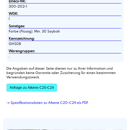
Einecs-NR.:
300-202-1
WGK:
1
Sonstiges:
Farbe (Flüssig): Min. 30 Saybolt
Kennzeichnung:
GHS08
Warengruppen:
,
Die Angaben auf dieser Seite dienen nur zu Ihrer Information und
begründen keine Garantie oder Zusicherung für einen bestimmten
Verwendungszweck.
Anfrage zu Alkene C20-C24
→ Spezifikationsdaten zu Alkene C20-C24 als PDF