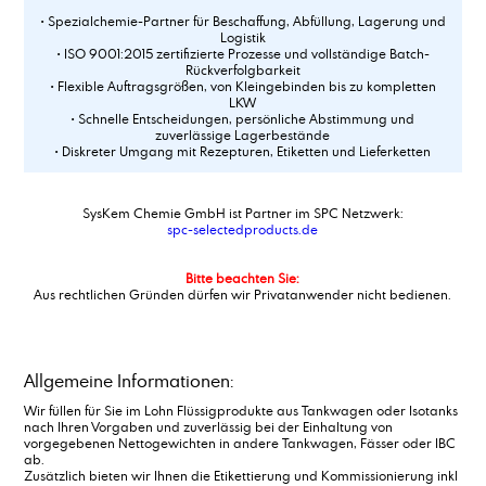
Acrylsäure
• Spezialchemie-Partner für Beschaffung, Abfüllung, Lagerung und
Logistik
Additiv 78_2
• ISO 9001:2015 zertifizierte Prozesse und vollständige Batch-
Additiv 88P
Rückverfolgbarkeit
• Flexible Auftragsgrößen, von Kleingebinden bis zu kompletten
Adipinsäure
LKW
Aldehyd C 14
• Schnelle Entscheidungen, persönliche Abstimmung und
zuverlässige Lagerbestände
Aldehyd C 16
• Diskreter Umgang mit Rezepturen, Etiketten und Lieferketten
Aldehyd C 18
Alkene C20-C24
Alkene C24-C28
SysKem Chemie GmbH ist Partner im SPC Netzwerk:
spc-selectedproducts.de
Alkene C30+
Alkohole, C12-15-branched and linear
Bitte beachten Sie:
Alkohole, C14-15-branched and linear
Aus rechtlichen Gründen dürfen wir Privatanwender nicht bedienen.
Alkylamin, C16-18, ethoxyliert + 5 EO
Alkylbenzoat
Alkylbenzolsulfonsäure
Aluminiumstearat
Allgemeine Informationen:
Aluminiumsulfat, Lösung 48-50%
Wir füllen für Sie im Lohn Flüssigprodukte aus Tankwagen oder Isotanks
Aluminiumsulfat,fest, 17/18%
nach Ihren Vorgaben und zuverlässig bei der Einhaltung von
vorgegebenen Nettogewichten in andere Tankwagen, Fässer oder IBC
Amidosulfonsäure
ab.
Ammonium alkyl Sulfat
Zusätzlich bieten wir Ihnen die Etikettierung und Kommissionierung inkl