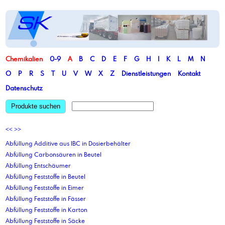
Chemikalien
0-9
A
B
C
D
E
F
G
H
I
K
L
M
N
O
P
R
S
T
U
V
W
X
Z
Dienstleistungen
Kontakt
Datenschutz
Produkte suchen
<<
>>
Abfüllung Additive aus IBC in Dosierbehälter
Abfüllung Carbonsäuren in Beutel
Abfüllung Entschäumer
Abfüllung Feststoffe in Beutel
Abfüllung Feststoffe in Eimer
Abfüllung Feststoffe in Fässer
Abfüllung Feststoffe in Karton
Abfüllung Feststoffe in Säcke