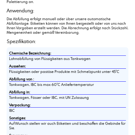
Palettierung an.
Ammoniumacetat, Lösung, ca. 50 %
Anisaldehyd
Anwendung:
Antichlor
Die Abfüllung erfolgt manuell oder über unsere automatische
Äpfelsäure
Abfüllanlage. Etiketten können von Ihnen beigestellt oder von uns nach
Ihren Vorgaben erstellt werden. Die Abrechnung erfolgt nach Stückzahl,
Ascorbinsäure
Mengeneinheit oder gemäß Vereinbarung.
Ätzkali in Schuppen
Spezifikation:
Ätznatron in Perlen
Ätznatron in Schuppen
Chemische Bezeichnung:
Azelainsäure
Lohnabfüllung von Flüssigkeiten aus Tankwagen
Aussehen:
Flüssigkeiten oder pastöse Produkte mit Schmelzpunkt unter 45°C
Abfüllung von :
Tankwagen, IBC bis max 60°C Anliefertemperatur
Abfüllung in:
Tankwagen, Fässer oder IBC, mit UN Zulassung
Verpackung:
IBC
Sonstiges:
Auf Wunsch stellen wir auch Etiketten und beschaffen die Gebinde für
Sie.