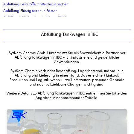
Abfüllung Feststoffe in Weithalsflaschen
Abfüllung Flüssigkeiten in Fässer
Abfüllung Flüssigkeiten in Fässer 120 ltr
Abfüllung Flüssigkeiten in Fässer 210 ltr
Abfüllung Flüssigkeiten in Kanister 10 kg
Abfüllung Tankwagen in IBC
Abfüllung Flüssigkeiten in Kanister 10 ltr
Abfüllung Flüssigkeiten in Kanister 2,5 ltr
Abfüllung Flüssigkeiten in Kanister 20 ltr
SysKem Chemie GmbH unterstützt Sie als Spezialchemie-Partner bei
Abfüllung Flüssigkeiten in Kanister 30 ltr
Abfüllung Tankwagen in IBC
– für industrielle und gewerbliche
Anwendungen.
Abfüllung Flüssigkeiten in Kanister 5 ltr
Abfüllung Flüssigkeiten in Kanister 5 ltr
SysKem Chemie verbindet Beschaffung, Lagerbestand, individuelle
Abfüllung und Lieferung in einer Hand. Das erleichtert Einkauf,
Abfüllung Flüssigkeiten in Kanister 60 ltr
Produktion und Logistik, wenn kurze Lieferzeiten, passende Gebinde
Abfüllung Flüssigkeiten in Standbodenbeutel
und nachvollziehbare Chargen wichtig sind.
Abfüllung Flüssigkeiten von IBC in Tankwagen
Weitere Details zu
Abfüllung Tankwagen in IBC
entnehmen Sie bitte den
Abfüllung Flüssigprodukte in Eimer
Angaben in nebenstehender Tabelle.
Abfüllung gefährliche Flüssigkeiten in Kanister 10 ltr
Abfüllung Granulate in Eimer
Abfüllung in Ex geschützte IBC
Abfüllung in Flaschen
Abfüllung in Flaschen 1000 ml