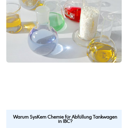
Abfüllung in Flaschen 125 ml
Abfüllung in Flaschen 250 ml
Abfüllung in Flaschen 500 ml
Abfüllung in IBC mit 1000ltr Nettoinhalt
Abfüllung in IBC mit 300ltr Nettoinhalt
Abfüllung in Kleinstgebinde
Abfüllung in neue IBC als Mehrweggebinde, inkl. Rücknahme und Wiederbefüllung
Abfüllung Kleingebinde
Abfüllung Kohlenwasserstoffe aus Tankwagen in IBC
Abfüllung Netzmittel
Abfüllung pastöse Produkte in Eimer
Abfüllung pastöse Produkte in Fässer
Abfüllung pastöse Produkte in IBC
Abfüllung pastöse Produkte in Kartuschen
Abfüllung Pulver in Standbodenbeutel
Abfüllung Tankwagen in IBC
Abfüllung und Etikettierung 1-L Blechgebinde
Aceton, Endverbleibserklärungspflichtig
Acetyltributylcitrat
Warum SysKem Chemie für Abfüllung Tankwagen
in IBC?
Acryl-Maleinsäure Copolymer, Natriumsalz
Acryl-Maleinsäure Copolymer, Natriumsalz, Lösung